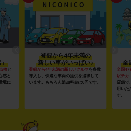
登録から4年未満の
潔」
新しい車がいっぱい♪
全
点検
と
登録から4年未満の新しいクルマ
を多数
全国47
心感と
導入し、快適な車両の提供を追求して
駅チカ
環境に
います。もちろん追加料金は0円です。
店舗で
用いた
す。