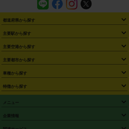
都道府県から探す
・
北海道
・
青森県
・
岩手県
・
宮城県
・
秋田県
・
山形県
主要駅から探す
・
福島県
・
東京都
・
神奈川県
・
埼玉県
・
千葉県
・
茨城県
・
札幌駅
・
仙台駅
・
新宿駅
・
池袋駅
・
渋谷駅
・
東京駅
主要空港から探す
・
栃木県
・
群馬県
・
山梨県
・
愛知県
・
静岡県
・
岐阜県
・
横浜駅
・
川崎駅
・
大宮駅
・
西船橋駅
・
柏駅
・
名古屋駅
・
新千歳空港
・
仙台空港
主要都市から探す
・
長野県
・
新潟県
・
富山県
・
石川県
・
福井県
・
大阪府
・
大阪駅
・
難波駅
・
三宮駅
・
京都駅
・
広島駅
・
博多駅
・
成田空港
・
羽田空港
・
兵庫県
・
京都府
・
滋賀県
・
和歌山県
・
奈良県
・
三重県
・
札幌市
・
仙台市
車種から探す
・
熊本駅
・
那覇空港駅
・
中部国際空港セントレア
・
関西国際空港
・
鳥取県
・
島根県
・
岡山県
・
広島県
・
山口県
・
徳島県
・
千葉市
・
さいたま市
・
軽自動車
・
コンパクトカー
・
ステーションワゴン・セダン
特徴から探す
・
大阪国際空港（伊丹空港）
・
神戸空港
・
香川県
・
愛媛県
・
高知県
・
福岡県
・
佐賀県
・
長崎県
・
横浜市
・
川崎市
・
ミニバン・ワンボックス
・
高級ミニバン・ワンボックス
・
SUV
・
岡山空港
・
徳島空港
・
ハイブリッド
・
宅配レンタカー
・
ETCカードレンタル
・
熊本県
・
大分県
・
宮崎県
・
鹿児島県
・
沖縄県
・
相模原市
・
新潟市
メニュー
・
軽トラック・商用バン
・
福岡空港
・
鹿児島空港
・
長期レンタル
・
深夜時間帯レンタル
・
免責補償プラス
・
静岡市
・
浜松市
・
・
トラック・バン
トップページ
・
はじめての方へ
・
ご利用案内
(タウンエースバン、ライトエースバン等)
企業情報
・
那覇空港
・
パーフェクト補償
・
スタッドレスタイヤ
・
直前予約
・
名古屋市
・
京都市
・
・
トラック・バン
ベストレート保証
・
予約から返却まで
・
・
店舗オリジナル
利用シーン別ガイ
(ハイエースバン・キャラバン等)
・
・
ニコパス(アプリ)
会社概要
・
ニュース
・
国際運転免許証
・
フランチャイズ募集
・
営業時間外返却サービス
・
個人情報保護
関連サービス
・
大阪市
・
堺市