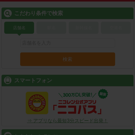
こだわり条件で検索
店舗名
駅名
新幹線名
空港名
検索
スマートフォン
⇒ アプリなら最短3分スピード出発！