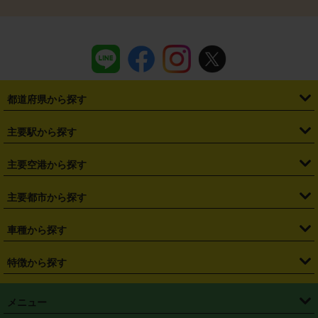
都道府県から探す
・
北海道
・
青森県
・
岩手県
・
宮城県
・
秋田県
・
山形県
主要駅から探す
・
福島県
・
東京都
・
神奈川県
・
埼玉県
・
千葉県
・
茨城県
・
札幌駅
・
仙台駅
・
新宿駅
・
池袋駅
・
渋谷駅
・
東京駅
主要空港から探す
・
栃木県
・
群馬県
・
山梨県
・
愛知県
・
静岡県
・
岐阜県
・
横浜駅
・
川崎駅
・
大宮駅
・
西船橋駅
・
柏駅
・
名古屋駅
・
新千歳空港
・
仙台空港
主要都市から探す
・
長野県
・
新潟県
・
富山県
・
石川県
・
福井県
・
大阪府
・
大阪駅
・
難波駅
・
三宮駅
・
京都駅
・
広島駅
・
博多駅
・
成田空港
・
羽田空港
・
兵庫県
・
京都府
・
滋賀県
・
和歌山県
・
奈良県
・
三重県
・
札幌市
・
仙台市
車種から探す
・
熊本駅
・
那覇空港駅
・
中部国際空港セントレア
・
関西国際空港
・
鳥取県
・
島根県
・
岡山県
・
広島県
・
山口県
・
徳島県
・
千葉市
・
さいたま市
・
軽自動車
・
コンパクトカー
・
ステーションワゴン・セダン
特徴から探す
・
大阪国際空港（伊丹空港）
・
神戸空港
・
香川県
・
愛媛県
・
高知県
・
福岡県
・
佐賀県
・
長崎県
・
横浜市
・
川崎市
・
ミニバン・ワンボックス
・
高級ミニバン・ワンボックス
・
SUV
・
岡山空港
・
徳島空港
・
ハイブリッド
・
宅配レンタカー
・
ETCカードレンタル
・
熊本県
・
大分県
・
宮崎県
・
鹿児島県
・
沖縄県
・
相模原市
・
新潟市
メニュー
・
軽トラック・商用バン
・
福岡空港
・
鹿児島空港
・
長期レンタル
・
深夜時間帯レンタル
・
免責補償プラス