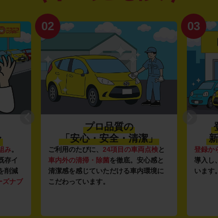
02
03
プロ品質の
〜
「安心・安全・清潔」
新
組み
。
ご利用のたびに、
24項目の車両点検
と
登録か
既存イ
車内外の清掃・除菌
を徹底。安心感と
導入し
を削減
清潔感を感じていただける車内環境に
います
ーズナブ
こだわっています。