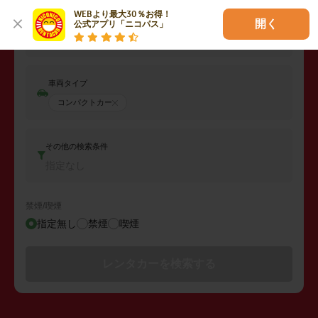
WEBより最大30％お得！

開く
公式アプリ「ニコパス」
返却日時
2026年08月11日 (火)
11:00
車両タイプ
コンパクトカー
その他の検索条件
指定なし
禁煙/喫煙
指定無し
禁煙
喫煙
レンタカーを検索する