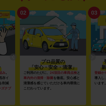
02
03
プロ品質の
〜
「安心・安全・清潔」
新
組み
。
ご利用のたびに、
24項目の車両点検
と
登録か
既存イ
車内外の清掃・除菌
を徹底。安心感と
導入し
を削減
清潔感を感じていただける車内環境に
います
ーズナブ
こだわっています。