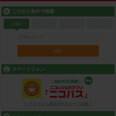
こだわり条件で検索
店舗名
駅名
新幹線名
空港名
検索
スマートフォン
⇒ アプリなら最短3分スピード出発！