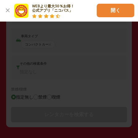
WEBより最大30％お得！

開く
公式アプリ「ニコパス」
返却日時
2026年08月10日 (月)
12:00
車両タイプ
コンパクトカー
その他の検索条件
指定なし
禁煙/喫煙
指定無し
禁煙
喫煙
レンタカーを検索する