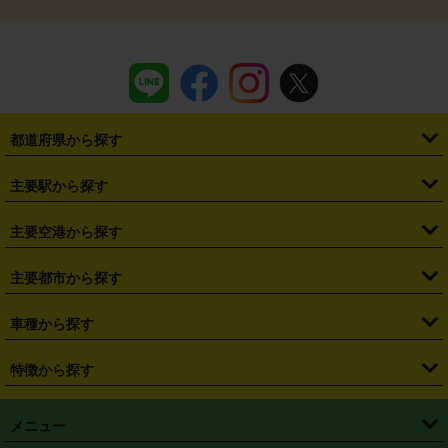
都道府県から探す
・
北海道
・
青森県
・
岩手県
・
宮城県
・
秋田県
・
山形県
主要駅から探す
・
福島県
・
東京都
・
神奈川県
・
埼玉県
・
千葉県
・
茨城県
・
札幌駅
・
仙台駅
・
新宿駅
・
池袋駅
・
渋谷駅
・
東京駅
主要空港から探す
・
栃木県
・
群馬県
・
山梨県
・
愛知県
・
静岡県
・
岐阜県
・
横浜駅
・
川崎駅
・
大宮駅
・
西船橋駅
・
柏駅
・
名古屋駅
・
新千歳空港
・
仙台空港
主要都市から探す
・
長野県
・
新潟県
・
富山県
・
石川県
・
福井県
・
大阪府
・
大阪駅
・
難波駅
・
三宮駅
・
京都駅
・
広島駅
・
博多駅
・
成田空港
・
羽田空港
・
兵庫県
・
京都府
・
滋賀県
・
和歌山県
・
奈良県
・
三重県
・
札幌市
・
仙台市
車種から探す
・
熊本駅
・
那覇空港駅
・
中部国際空港セントレア
・
関西国際空港
・
鳥取県
・
島根県
・
岡山県
・
広島県
・
山口県
・
徳島県
・
千葉市
・
さいたま市
・
軽自動車
・
コンパクトカー
・
ステーションワゴン・セダン
特徴から探す
・
大阪国際空港（伊丹空港）
・
神戸空港
・
香川県
・
愛媛県
・
高知県
・
福岡県
・
佐賀県
・
長崎県
・
横浜市
・
川崎市
・
ミニバン・ワンボックス
・
高級ミニバン・ワンボックス
・
SUV
・
岡山空港
・
徳島空港
・
ハイブリッド
・
宅配レンタカー
・
ETCカードレンタル
・
熊本県
・
大分県
・
宮崎県
・
鹿児島県
・
沖縄県
・
相模原市
・
新潟市
メニュー
・
軽トラック・商用バン
・
福岡空港
・
鹿児島空港
・
長期レンタル
・
深夜時間帯レンタル
・
免責補償プラス