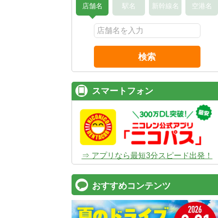
店舗名
駅名
新幹線名
空港名
検索
スマートフォン
⇒ アプリなら最短3分スピード出発！
おすすめコンテンツ