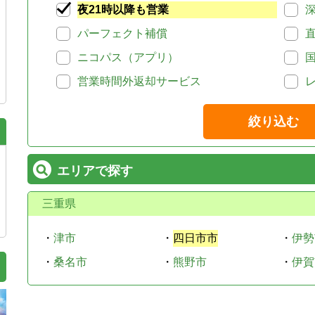
夜21時以降も営業
パーフェクト補償
ニコパス（アプリ）
営業時間外返却サービス
絞り込む
エリアで探す
三重県
・
津市
・
四日市市
・
伊勢
・
桑名市
・
熊野市
・
伊賀