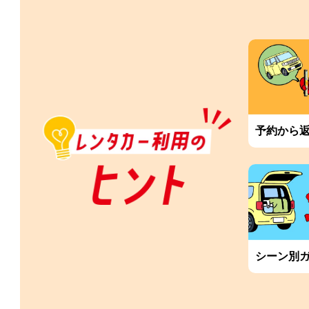
予約から
シーン別