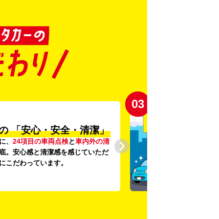
03
の
「安心・安全・清潔」
に、
24項目の車両点検
と
車内外の清
底。安心感と清潔感を感じていただ
にこだわっています。