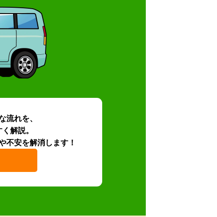
な流れを、
すく解説。
や不安を解消します！