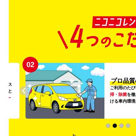
02
円〜
プロ品質
リンス
ご利用のたび
ること
掃・除菌
を徹
う
リー
ける車内環境