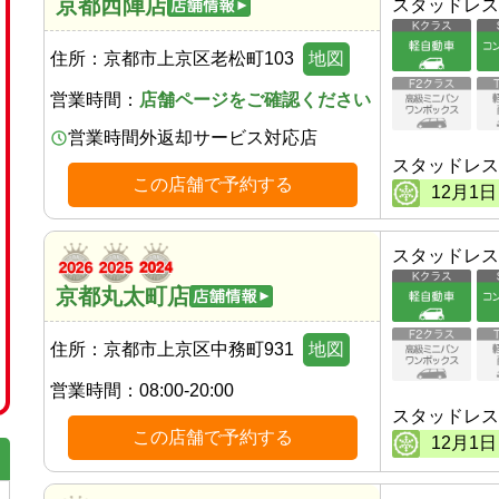
京都西陣店
スタッドレス
住所：
京都市上京区老松町103
地図
営業時間：
店舗ページをご確認ください
営業時間外返却サービス対応店
スタッドレス
この店舗で予約する
12
月
1
日
スタッドレス
京都丸太町店
住所：
京都市上京区中務町931
地図
営業時間：
08:00-20:00
スタッドレス
この店舗で予約する
12
月
1
日