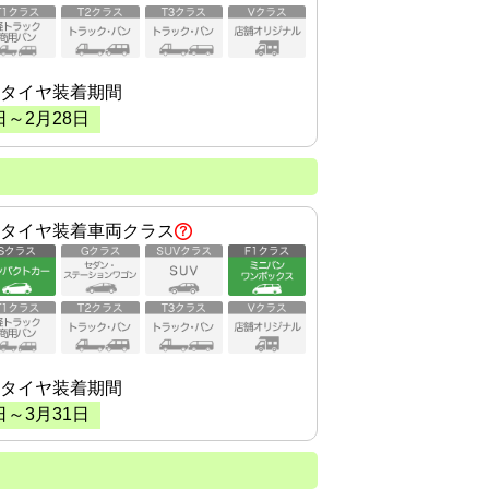
タイヤ装着期間
日～
2
月
28
日
タイヤ装着車両クラス
タイヤ装着期間
日～
3
月
31
日