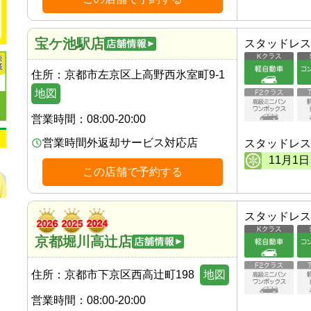
宝ケ池駅店
スタッドレス
住所：
京都市左京区上高野西氷室町9-1
地図
営業時間：
08:00-20:00
営業時間外返却サービス対応店
スタッドレス
11
月
1
日
この店舗で予約する
スタッドレス
京都堀川高辻店
住所：
京都市下京区西高辻町198
地図
営業時間：
08:00-20:00