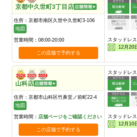
京都中久世町3丁目店
住所：
京都市南区久世中久世町3-106
地図
スタッドレス
営業時間：
08:00-20:00
12
月
20
この店舗で予約する
スタッドレス
山科店
住所：
京都市山科区竹鼻堂ノ前町22-4
地図
スタッドレス
営業時間：
店舗ページをご確認ください
12
月
10
この店舗で予約する