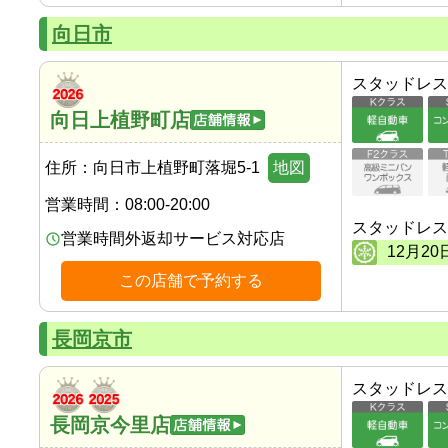
向日市
スタッドレス
向日上植野町店
住所：
向日市上植野町落堀5-1
地図
営業時間：
08:00-20:00
スタッドレス
営業時間外返却サービス対応店
12
月
20
この店舗で予約する
長岡京市
スタッドレス
長岡京今里店