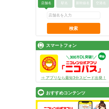
店舗名
駅名
新幹線名
空港名
検索
スマートフォン
⇒ アプリなら最短3分スピード出発！
おすすめコンテンツ