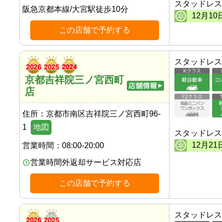
スタッドレス
阪急京都本線
/
大宮駅
徒歩
10
分
12
月
10
この店舗で予約する
スタッドレス
京都吉祥院三ノ宮西町
店
住所：
京都市南区吉祥院三ノ宮西町96-
1
地図
スタッドレス
12
月
21
営業時間：
08:00-20:00
営業時間外返却サービス対応店
この店舗で予約する
スタッドレス