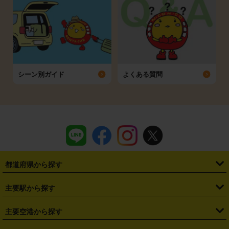
シーン別ガイド
よくある質問
都道府県から探す
・
北海道
・
青森県
・
岩手県
・
宮城県
・
秋田県
・
山形県
主要駅から探す
・
福島県
・
東京都
・
神奈川県
・
埼玉県
・
千葉県
・
茨城県
・
札幌駅
・
仙台駅
・
新宿駅
・
池袋駅
・
渋谷駅
・
東京駅
主要空港から探す
・
栃木県
・
群馬県
・
山梨県
・
愛知県
・
静岡県
・
岐阜県
・
横浜駅
・
川崎駅
・
大宮駅
・
西船橋駅
・
柏駅
・
名古屋駅