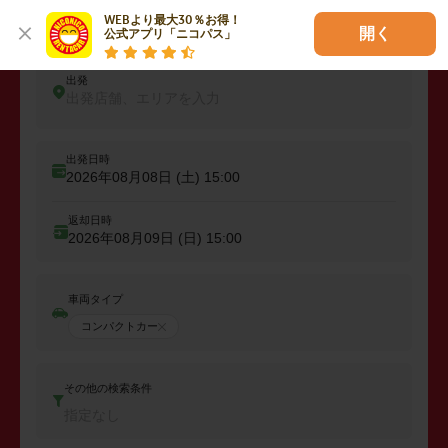
レンタカーを予約しよう
WEBより最大30％お得！

開く
公式アプリ「ニコパス」
出発
出発店舗、エリアを入力
出発日時
2026年08月08日 (土)
15:00
返却日時
2026年08月09日 (日)
15:00
車両タイプ
コンパクトカー
その他の検索条件
指定なし