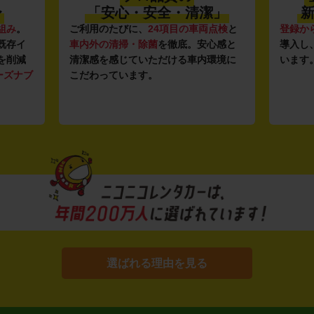
〜
「安心・安全・清潔」
新
組み
。
ご利用のたびに、
24項目の車両点検
と
登録か
既存イ
車内外の清掃・除菌
を徹底。安心感と
導入し
を削減
清潔感を感じていただける車内環境に
います
ーズナブ
こだわっています。
選ばれる理由を見る