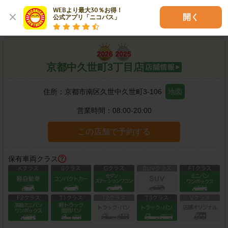
各種サービス
WEBより最大30％お得！

開く
公式アプリ「ニコパス」
京都中久世町3丁目店
住所：
京都市南区久世中久世町3-106
地図
営業時間：
08:00-20:00
この店舗で予約する
保有車両クラス