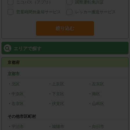
ニコパス（アプリ）
国際運転免許証
営業時間外返却サービス
レッカー搬送サービス
絞り込む
エリアで探す
京都府
京都市
・
北区
・
上京区
・
左京区
・
中京区
・
下京区
・
南区
・
右京区
・
伏見区
・
山科区
その他市区町村
・
宇治市
・
城陽市
・
向日市