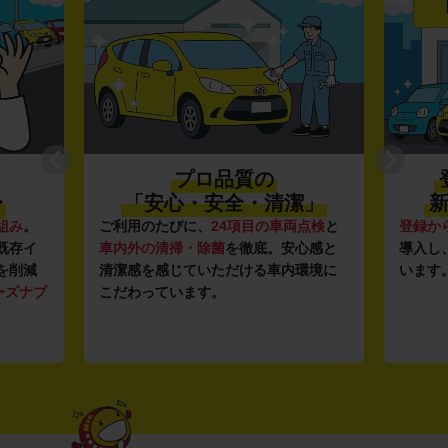
プロ品質の
〜
「安心・安全・清潔」
新
組み
。
ご利用のたびに、
24項目の車両点検
と
登録か
既存イ
車内外の清掃・除菌
を徹底。安心感と
導入し
を削減
清潔感を感じていただける車内環境に
います
ーズナブ
こだわっています。