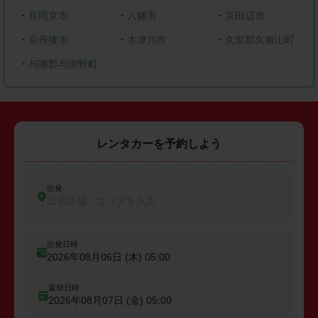
・
長岡京市
・
八幡市
・
京田辺市
・
京丹後市
・
木津川市
・
久世郡久御山町
・
与謝郡与謝野町
レンタカーを予約しよう
出発
出発店舗、エリアを入力
出発日時
2026年08月06日 (木)
05:00
返却日時
2026年08月07日 (金)
05:00