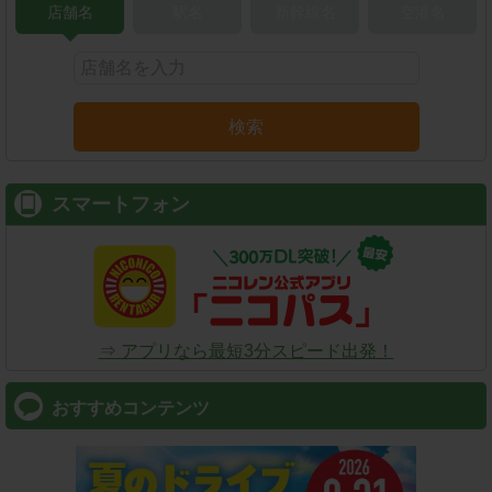
店舗名
駅名
新幹線名
空港名
検索
スマートフォン
⇒ アプリなら最短3分スピード出発！
おすすめコンテンツ