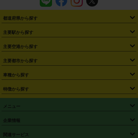
都道府県から探す
・
北海道
・
青森県
・
岩手県
・
宮城県
・
秋田県
・
山形県
主要駅から探す
・
福島県
・
東京都
・
神奈川県
・
埼玉県
・
千葉県
・
茨城県
・
札幌駅
・
仙台駅
・
新宿駅
・
池袋駅
・
渋谷駅
・
東京駅
主要空港から探す
・
栃木県
・
群馬県
・
山梨県
・
愛知県
・
静岡県
・
岐阜県
・
横浜駅
・
川崎駅
・
大宮駅
・
西船橋駅
・
柏駅
・
名古屋駅
・
新千歳空港
・
仙台空港
主要都市から探す
・
長野県
・
新潟県
・
富山県
・
石川県
・
福井県
・
大阪府
・
大阪駅
・
難波駅
・
三宮駅
・
京都駅
・
広島駅
・
博多駅
・
成田空港
・
羽田空港
・
兵庫県
・
京都府
・
滋賀県
・
和歌山県
・
奈良県
・
三重県
・
札幌市
・
仙台市
車種から探す
・
熊本駅
・
那覇空港駅
・
中部国際空港セントレア
・
関西国際空港
・
鳥取県
・
島根県
・
岡山県
・
広島県
・
山口県
・
徳島県
・
千葉市
・
さいたま市
・
軽自動車
・
コンパクトカー
・
ステーションワゴン・セダン
特徴から探す
・
大阪国際空港（伊丹空港）
・
神戸空港
・
香川県
・
愛媛県
・
高知県
・
福岡県
・
佐賀県
・
長崎県
・
横浜市
・
川崎市
・
ミニバン・ワンボックス
・
高級ミニバン・ワンボックス
・
SUV
・
岡山空港
・
徳島空港
・
ハイブリッド
・
宅配レンタカー
・
ETCカードレンタル
・
熊本県
・
大分県
・
宮崎県
・
鹿児島県
・
沖縄県
・
相模原市
・
新潟市
メニュー
・
軽トラック・商用バン
・
福岡空港
・
鹿児島空港
・
長期レンタル
・
深夜時間帯レンタル
・
免責補償プラス
・
静岡市
・
浜松市
・
・
トラック・バン
トップページ
・
はじめての方へ
・
ご利用案内
(タウンエースバン、ライトエースバン等)
企業情報
・
那覇空港
・
パーフェクト補償
・
スタッドレスタイヤ
・
直前予約
・
名古屋市
・
京都市
・
・
トラック・バン
ベストレート保証
・
予約から返却まで
・
・
店舗オリジナル
利用シーン別ガイ
(ハイエースバン・キャラバン等)
・
・
ニコパス(アプリ)
会社概要
・
ニュース
・
国際運転免許証
・
フランチャイズ募集
・
営業時間外返却サービス
・
個人情報保護
関連サービス
・
大阪市
・
堺市
ド