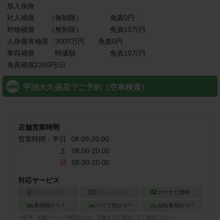
加入保険

対人補償　　（無制限）　　　　免責0円

対物補償　　（無制限）　　　　免責10万円

人身傷害補償　3000万円　　免責0円

車両補償　　　時価額　　　　　免責10万円

免責補償2200円/日
宇治大久保店でご予約（空車検索）
店舗営業時間
営業時間：
平日
08:00
-
20:00
土
08:00-20:00
日
08:00-20:00
対応サービス
ガソスタ併設
ETCレンタル
カーナビ無料
車両預かり
バイク預かり
自転車預かり
※
※
※
※
駐車・駐輪
スペース確認のため、店舗までお電話にてご相談ください。