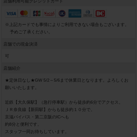
店舗利用可能
クレジットカード
※
上記カードでも事情によりご利用できない場合もございます。
予めご了承ください。
店舗での現金決済
可
店舗紹介
★定休日なし★GW 5/2～5/6まで休業日となります。よろしくお
願いいたします。

近鉄【大久保駅】（急行停車駅）から徒歩約6分でアクセス。

ＪＲ奈良線【新田駅】からも徒歩約１０分で。

京滋バイパス・第二京阪のICへも

約8分と便利です。

スタッフ一同お待ちしています。