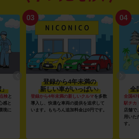
03
04
登録から4年未満の
潔」
新しい車がいっぱい♪
全
点検
と
登録から4年未満の新しいクルマ
を多数
全国47
心感と
導入し、快適な車両の提供を追求して
駅チカ
環境に
います。もちろん追加料金は0円です。
店舗で
用いた
す。