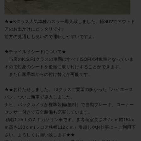
★★Kクラス人気車種ハスラー導入致しました。軽SUVでアウトド
アのお出かけにピッタリです♪

前方の見通しも良いので運転しやすいですよ。

★チャイルドシートについて★

　当店のK.S.F1クラスの車両はすべてISOFIX対象車となっていま
すので対象のシートを後席に取り付けすることができます。

　また自家用車からの付け替えが可能です。

★★お待たせしました。T3クラスご要望の多かった「ハイエース
バン」ついに新車で導入しました。

ナビ、バックカメラが標準装備(無料）で自動ブレーキ、コーナー
センサー付きで安全装備も充実しています。

 積載1.25ｔのＡＴガソリン車です。参考荷室長さ297ｃｍ幅154ｃ
ｍ高さ133ｃｍ(フロア狭幅112ｃｍ）引越しやお仕事に～ご利用下
さい。よろしくお願い致します★★
