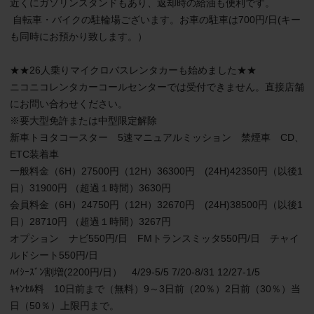
近くにガソリンスタンドもあり、返却時の給油も便利です。

 自転車・バイクの駐輪場ございます。お車の駐車は700円/日(キー
も同時にお預かり致します。）

★★26人乗りマイクロバスレンタカーも始めました★★

ニコニコレンタカーコールセンターでは受付できません。直接店舗
にお問い合わせください。

※要大型免許または中型限定解除

新車トヨタコースター　5速マニュアルミッション　禁煙車　CD、
ETC装着車　

一般料金（6H）27500円（12H）36300円　(24H)42350円（以後1
日）31900円 （超過１時間）3630円

会員料金（6H）24750円（12H）32670円　(24H)38500円（以後1
日）28710円 （超過１時間）3267円

オプション　ナビ550円/日　FMトランスミッタ550円/日　チャイ
ルドシート550円/日

ﾊｲｼｰｽﾞﾝ割増(2200円/日）　4/29-5/5 7/20-8/31 12/27-1/5

ｷｬﾝｾﾙ料　10日前まで（無料）9～3日前（20％）2日前（30％）当
日（50％）上限円まで。
