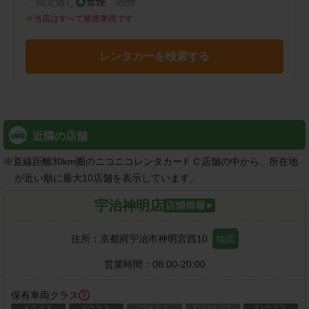
指定無し
禁煙
喫煙
※
当店はすべて禁煙車両です
レンタカーを検索する
近隣の店舗
※
直線距離30km圏のニコニコレンタカーＦＣ店舗の中から、所在地
が近い順に最大10店舗を表示しています。
宇治神明店
住所：
京都府宇治市神明宮西10
地図
営業時間：
08:00-20:00
保有車両クラス