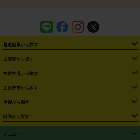
都道府県から探す
・
北海道
・
青森県
・
岩手県
・
宮城県
・
秋田県
・
山形県
主要駅から探す
・
福島県
・
東京都
・
神奈川県
・
埼玉県
・
千葉県
・
茨城県
・
札幌駅
・
仙台駅
・
新宿駅
・
池袋駅
・
渋谷駅
・
東京駅
主要空港から探す
・
栃木県
・
群馬県
・
山梨県
・
愛知県
・
静岡県
・
岐阜県
・
横浜駅
・
川崎駅
・
大宮駅
・
西船橋駅
・
柏駅
・
名古屋駅
・
新千歳空港
・
仙台空港
主要都市から探す
・
長野県
・
新潟県
・
富山県
・
石川県
・
福井県
・
大阪府
・
大阪駅
・
難波駅
・
三宮駅
・
京都駅
・
広島駅
・
博多駅
・
成田空港
・
羽田空港
・
兵庫県
・
京都府
・
滋賀県
・
和歌山県
・
奈良県
・
三重県
・
札幌市
・
仙台市
車種から探す
・
熊本駅
・
那覇空港駅
・
中部国際空港セントレア
・
関西国際空港
・
鳥取県
・
島根県
・
岡山県
・
広島県
・
山口県
・
徳島県
・
千葉市
・
さいたま市
・
軽自動車
・
コンパクトカー
・
ステーションワゴン・セダン
特徴から探す
・
大阪国際空港（伊丹空港）
・
神戸空港
・
香川県
・
愛媛県
・
高知県
・
福岡県
・
佐賀県
・
長崎県
・
横浜市
・
川崎市
・
ミニバン・ワンボックス
・
高級ミニバン・ワンボックス
・
SUV
・
岡山空港
・
徳島空港
・
ハイブリッド
・
宅配レンタカー
・
ETCカードレンタル
・
熊本県
・
大分県
・
宮崎県
・
鹿児島県
・
沖縄県
・
相模原市
・
新潟市
メニュー
・
軽トラック・商用バン
・
福岡空港
・
鹿児島空港
・
長期レンタル
・
深夜時間帯レンタル
・
免責補償プラス