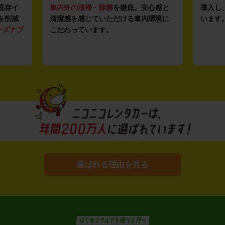
既存イ
車内外の清掃・除菌
を徹底。安心感と
導入し
を削減
清潔感を感じていただける車内環境に
います
ーズナブ
こだわっています。
選ばれる理由を見る