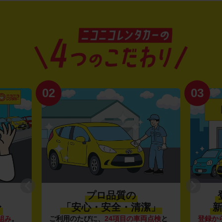
02
03
プロ品質の
〜
「安心・安全・清潔」
新
組み
。
ご利用のたびに、
24項目の車両点検
と
登録か