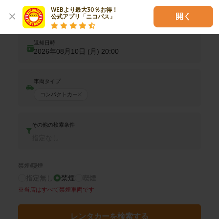
WEBより最大30％お得！

出発日時
開く
公式アプリ「ニコパス」
2026年08月09日 (日)
08:00
返却日時
2026年08月10日 (月)
20:00
車両タイプ
コンパクトカー
その他の検索条件
指定なし
禁煙/喫煙
指定無し
禁煙
喫煙
※
当店はすべて禁煙車両です
レンタカーを検索する