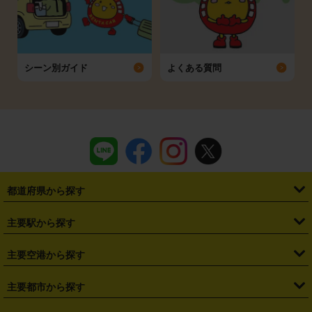
シーン別ガイド
よくある質問
都道府県から探す
・
北海道
・
青森県
・
岩手県
・
宮城県
・
秋田県
・
山形県
主要駅から探す
・
福島県
・
東京都
・
神奈川県
・
埼玉県
・
千葉県
・
茨城県
・
札幌駅
・
仙台駅
・
新宿駅
・
池袋駅
・
渋谷駅
・
東京駅
主要空港から探す
・
栃木県
・
群馬県
・
山梨県
・
愛知県
・
静岡県
・
岐阜県
・
横浜駅
・
川崎駅
・
大宮駅
・
西船橋駅
・
柏駅
・
名古屋駅
・
新千歳空港
・
仙台空港
主要都市から探す
・
長野県
・
新潟県
・
富山県
・
石川県
・
福井県
・
大阪府
・
大阪駅
・
難波駅
・
三宮駅
・
京都駅
・
広島駅
・
博多駅
・
成田空港
・
羽田空港
・
兵庫県
・
京都府
・
滋賀県
・
和歌山県
・
奈良県
・
三重県