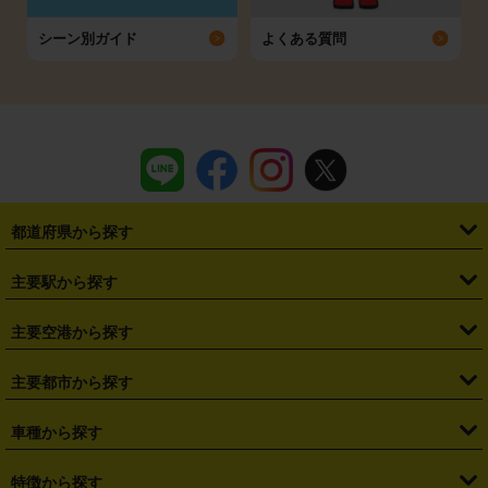
シーン別ガイド
よくある質問
都道府県から探す
・
北海道
・
青森県
・
岩手県
・
宮城県
・
秋田県
・
山形県
主要駅から探す
・
福島県
・
東京都
・
神奈川県
・
埼玉県
・
千葉県
・
茨城県
・
札幌駅
・
仙台駅
・
新宿駅
・
池袋駅
・
渋谷駅
・
東京駅
主要空港から探す
・
栃木県
・
群馬県
・
山梨県
・
愛知県
・
静岡県
・
岐阜県
・
横浜駅
・
川崎駅
・
大宮駅
・
西船橋駅
・
柏駅
・
名古屋駅
・
新千歳空港
・
仙台空港
主要都市から探す
・
長野県
・
新潟県
・
富山県
・
石川県
・
福井県
・
大阪府
・
大阪駅
・
難波駅
・
三宮駅
・
京都駅
・
広島駅
・
博多駅
・
成田空港
・
羽田空港
・
兵庫県
・
京都府
・
滋賀県
・
和歌山県
・
奈良県
・
三重県
・
札幌市
・
仙台市
車種から探す
・
熊本駅
・
那覇空港駅
・
中部国際空港セントレア
・
関西国際空港
・
鳥取県
・
島根県
・
岡山県
・
広島県
・
山口県
・
徳島県
・
千葉市
・
さいたま市
・
軽自動車
・
コンパクトカー
・
ステーションワゴン・セダン
特徴から探す
・
大阪国際空港（伊丹空港）
・
神戸空港