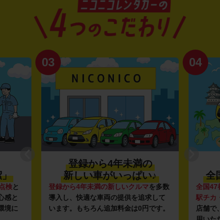
03
04
登録から4年未満の
潔」
新しい車がいっぱい♪
全
点検
と
登録から4年未満の新しいクルマ
を多数
全国47
心感と
導入し、快適な車両の提供を追求して
駅チカ
環境に
います。もちろん追加料金は0円です。
店舗で
用いた