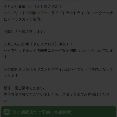
６月より新車【ソリオ】導入決定！！

ハイブリッド☆両側パワースライドドア☆ドライブレコーダー☆ナ
ビ☆バックカメラ装備。

同時に５台導入致します。

８月からは新車【ヤリスクロス】導入！！

ハイブリッド車☆全周囲モニターや安全機能もばっちりついていま
す！

その他ＫクラスにもワゴンＲスマイルはハイブリッド車両となって
おります！

是非一度ご乗車ください。

導入希望車種などございましたら、スタッフまでお声掛けくださ
い。
宝ケ池駅店でご予約（空車検索）