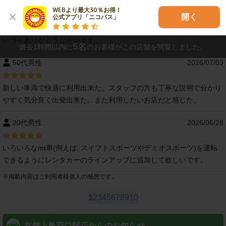
WEBより最大30％お得！

30代男性
2026/07/04
開く
公式アプリ「ニコパス」
いつもありがとうございます。
5
名
過去1時間以内に
のお客様がこの店舗を閲覧しました。
50代男性
2026/07/03
新しい車両で快適に利用出来た。スタッフの方も丁寧な説明で分かり
やすく気分良く出発出来た。また利用したいお店だと感じた。
20代男性
2026/06/28
いろいろなmt車(例えば; スイフトスポーツやデミオスポーツ)を運転
できるようにレンタカーのラインアップに追加して欲しいです。
※
掲載内容はご利用者様個人の感想です。
1
2
3
4
5
6
7
8
9
10
京都上鳥羽口駅店からのお知らせ