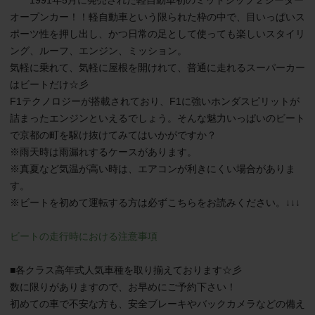
　　1991年5月に発売された軽自動車初のミッドシップ２シーター
オープンカー！！軽自動車という限られた枠の中で、目いっぱいス
ポーツ性を押し出し、かつ日常の足として使っても楽しいスタイリ
ング、ルーフ、エンジン、ミッション。

気軽に乗れて、気軽に屋根を開けれて、普通に走れるスーパーカー
はビートだけ☆彡

F1テクノロジーが搭載されており、F1に強いホンダスピリットが
詰まったエンジンといえるでしょう。そんな魅力いっぱいのビート
で京都の町を駆け抜けてみてはいかがですか？

※雨天時は雨漏れするケースがあります。

※真夏など気温が高い時は、エアコンが利きにくい場合がありま
す。

※ビートを初めて運転する方は必ずこちらをお読みください。↓↓↓

ビートの走行時における注意事項
■各クラス高年式人気車種を取り揃えております☆彡

数に限りがありますので、お早めにご予約下さい！

初めての車で不安な方も、安全ブレーキやバックカメラなどの備え