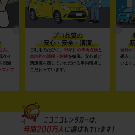
登録から4年未満の
潔」
新しい車がいっぱい♪
全
点検
と
登録から4年未満の新しいクルマ
を多数
全国47
心感と
導入し、快適な車両の提供を追求して
駅チカ
環境に
います。もちろん追加料金は0円です。
店舗で
用いた
す。