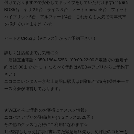
付けておりますので安心してドライブをしていただけます(^^)/※N
BOX5台　ヤリス9台　ライズ３台　ノートe-power5台　フィット
ハイブリット5台　アルファード4台　これからも人気で高年式車
を揃えていきます(^_-)-☆

ビートとCR-Zは【Vクラス】からご予約下さい！

詳しくは店舗までお気軽に☆

　店舗直通電話：050-1864-5256（09:00-22:00※電話での新規予
約は19:00までです。）なるべく予約はWEBやアプリからご予約下
さい！

ニコニコレンタカー京都上鳥羽口駅店は創業85年の(有)櫻井モータ
ース商会が運営しております。

★WEBからご予約のお客様にオススメ情報♪

ニコパスアプリの登録(無料)でSクラス2525円！

その他のクラスもお得にご利用になれます☆

1回登録しちゃえば毎回書いてた緊急連絡先も、免許証のコピーも