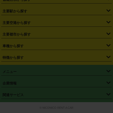
・
北海道
・
青森県
・
岩手県
・
宮城県
・
秋田県
・
山形県
主要駅から探す
・
福島県
・
東京都
・
神奈川県
・
埼玉県
・
千葉県
・
茨城県
・
札幌駅
・
仙台駅
・
新宿駅
・
池袋駅
・
渋谷駅
・
東京駅
主要空港から探す
・
栃木県
・
群馬県
・
山梨県
・
愛知県
・
静岡県
・
岐阜県
・
横浜駅
・
川崎駅
・
大宮駅
・
西船橋駅
・
柏駅
・
名古屋駅
・
新千歳空港
・
仙台空港
主要都市から探す
・
長野県
・
新潟県
・
富山県
・
石川県
・
福井県
・
大阪府
・
大阪駅
・
難波駅
・
三宮駅
・
京都駅
・
広島駅
・
博多駅
・
成田空港
・
羽田空港
・
兵庫県
・
京都府
・
滋賀県
・
和歌山県
・
奈良県
・
三重県
・
札幌市
・
仙台市
車種から探す
・
熊本駅
・
那覇空港駅
・
中部国際空港セントレア
・
関西国際空港
・
鳥取県
・
島根県
・
岡山県
・
広島県
・
山口県
・
徳島県
・
千葉市
・
さいたま市
・
軽自動車
・
コンパクトカー
・
ステーションワゴン・セダン
特徴から探す
・
大阪国際空港（伊丹空港）
・
神戸空港
・
香川県
・
愛媛県
・
高知県
・
福岡県
・
佐賀県
・
長崎県
・
横浜市
・
川崎市
・
ミニバン・ワンボックス
・
高級ミニバン・ワンボックス
・
SUV
・
岡山空港
・
徳島空港
・
ハイブリッド
・
宅配レンタカー
・
ETCカードレンタル
・
熊本県
・
大分県
・
宮崎県
・
鹿児島県
・
沖縄県
・
相模原市
・
新潟市
メニュー
・
軽トラック・商用バン
・
福岡空港
・
鹿児島空港
・
長期レンタル
・
深夜時間帯レンタル
・
免責補償プラス
・
静岡市
・
浜松市
・
・
トラック・バン
トップページ
・
はじめての方へ
・
ご利用案内
(タウンエースバン、ライトエースバン等)
企業情報
・
那覇空港
・
パーフェクト補償
・
スタッドレスタイヤ
・
直前予約
・
名古屋市
・
京都市
・
・
トラック・バン
ベストレート保証
・
予約から返却まで
・
・
店舗オリジナル
利用シーン別ガイ
(ハイエースバン・キャラバン等)
・
・
ニコパス(アプリ)
会社概要
・
ニュース
・
国際運転免許証
・
フランチャイズ募集
・
営業時間外返却サービス
・
個人情報保護
関連サービス
・
大阪市
・
堺市
ド
・
・
レッカー搬送サービス
カスタマーハラスメントに対する基本方針
・
神戸市
・
岡山市
・
・
車種・料金
カーリースなら「定額ニコノリパック」
・
店舗を探す
・
キャンペーン
© NICONICO RENT A CAR
・
特定商取引法に基づく表記
・
旅行業約款
・
広島市
・
北九州市
・
・
会員特典
超短期カーリースの「ニコリース」
・
選ばれる理由
・
安心・安全への取