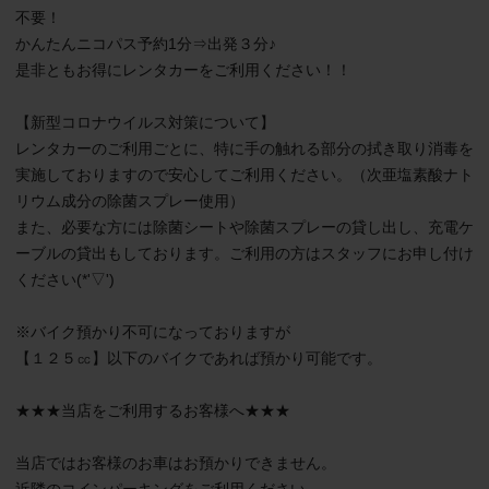
不要！

かんたんニコパス予約1分⇒出発３分♪

是非ともお得にレンタカーをご利用ください！！

【新型コロナウイルス対策について】

レンタカーのご利用ごとに、特に手の触れる部分の拭き取り消毒を
実施しておりますので安心してご利用ください。（次亜塩素酸ナト
リウム成分の除菌スプレー使用）

また、必要な方には除菌シートや除菌スプレーの貸し出し、充電ケ
ーブルの貸出もしております。ご利用の方はスタッフにお申し付け
ください(*'▽')

※バイク預かり不可になっておりますが

【１２５㏄】以下のバイクであれば預かり可能です。

★★★当店をご利用するお客様へ★★★

当店ではお客様のお車はお預かりできません。
