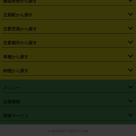
都道府県から探す
・
北海道
・
青森県
・
岩手県
・
宮城県
・
秋田県
・
山形県
主要駅から探す
・
福島県
・
東京都
・
神奈川県
・
埼玉県
・
千葉県
・
茨城県
・
札幌駅
・
仙台駅
・
新宿駅
・
池袋駅
・
渋谷駅
・
東京駅
主要空港から探す
・
栃木県
・
群馬県
・
山梨県
・
愛知県
・
静岡県
・
岐阜県
・
横浜駅
・
川崎駅
・
大宮駅
・
西船橋駅
・
柏駅
・
名古屋駅
・
新千歳空港
・
仙台空港
主要都市から探す
・
長野県
・
新潟県
・
富山県
・
石川県
・
福井県
・
大阪府
・
大阪駅
・
難波駅
・
三宮駅
・
京都駅
・
広島駅
・
博多駅
・
成田空港
・
羽田空港
・
兵庫県
・
京都府
・
滋賀県
・
和歌山県
・
奈良県
・
三重県
・
札幌市
・
仙台市
車種から探す
・
熊本駅
・
那覇空港駅
・
中部国際空港セントレア
・
関西国際空港
・
鳥取県
・
島根県
・
岡山県
・
広島県
・
山口県
・
徳島県
・
千葉市
・
さいたま市
・
軽自動車
・
コンパクトカー
・
ステーションワゴン・セダン
特徴から探す
・
大阪国際空港（伊丹空港）
・
神戸空港
・
香川県
・
愛媛県
・
高知県
・
福岡県
・
佐賀県
・
長崎県
・
横浜市
・
川崎市
・
ミニバン・ワンボックス
・
高級ミニバン・ワンボックス
・
SUV
・
岡山空港
・
徳島空港
・
ハイブリッド
・
宅配レンタカー
・
ETCカードレンタル
・
熊本県
・
大分県
・
宮崎県
・
鹿児島県
・
沖縄県
・
相模原市
・
新潟市
メニュー
・
軽トラック・商用バン
・
福岡空港
・
鹿児島空港
・
長期レンタル
・
深夜時間帯レンタル
・
免責補償プラス
・
静岡市
・
浜松市
・
・
トラック・バン
トップページ
・
はじめての方へ
・
ご利用案内
(タウンエースバン、ライトエースバン等)
企業情報
・
那覇空港
・
パーフェクト補償
・
スタッドレスタイヤ
・
直前予約
・
名古屋市
・
京都市
・
・
トラック・バン
ベストレート保証
・
予約から返却まで
・
・
店舗オリジナル
利用シーン別ガイ
(ハイエースバン・キャラバン等)
・
・
ニコパス(アプリ)
会社概要
・
ニュース
・
国際運転免許証
・
フランチャイズ募集
・
営業時間外返却サービス
・
個人情報保護
関連サービス
・
大阪市
・
堺市
ド
・
・
レッカー搬送サービス
カスタマーハラスメントに対する基本方針
・
神戸市
・
岡山市
・
・
車種・料金
カーリースなら「定額ニコノリパック」
・
店舗を探す
・
キャンペーン
© NICONICO RENT A CAR
・
特定商取引法に基づく表記
・
旅行業約款