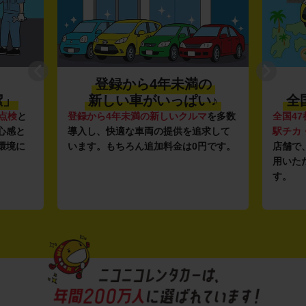
登録から4年未満の
潔」
新しい車がいっぱい♪
全
点検
と
登録から4年未満の新しいクルマ
を多数
全国47
心感と
導入し、快適な車両の提供を追求して
駅チカ
環境に
います。もちろん追加料金は0円です。
店舗で
用いた
す。