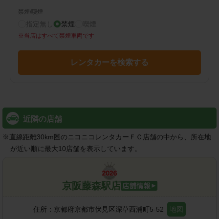
禁煙/喫煙
指定無し
禁煙
喫煙
※
当店はすべて禁煙車両です
レンタカーを検索する
近隣の店舗
※
直線距離30km圏のニコニコレンタカーＦＣ店舗の中から、所在地
が近い順に最大10店舗を表示しています。
京阪藤森駅店
住所：
京都府京都市伏見区深草西浦町5-52
地図