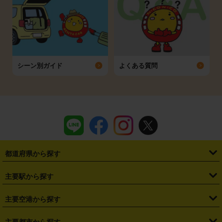
シーン別ガイド
よくある質問
都道府県から探す
・
北海道
・
青森県
・
岩手県
・
宮城県
・
秋田県
・
山形県
主要駅から探す
・
福島県
・
東京都
・
神奈川県
・
埼玉県
・
千葉県
・
茨城県
・
札幌駅
・
仙台駅
・
新宿駅
・
池袋駅
・
渋谷駅
・
東京駅
主要空港から探す
・
栃木県
・
群馬県
・
山梨県
・
愛知県
・
静岡県
・
岐阜県
・
横浜駅
・
川崎駅
・
大宮駅
・
西船橋駅
・
柏駅
・
名古屋駅
・
新千歳空港
・
仙台空港
主要都市から探す
・
長野県
・
新潟県
・
富山県
・
石川県
・
福井県
・
大阪府