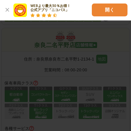
WEBより最大30％お得！

各種サービス
開く
公式アプリ「ニコパス」
奈良二名平野店
住所：
奈良県奈良市二名平野1-2134-1
地図
営業時間：
08:00-20:00
保有車両クラス
各種サービス