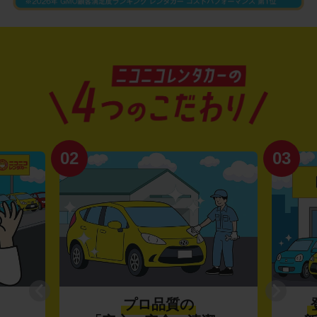
03
04
登録から4年未満の