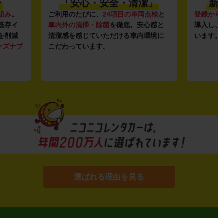
潔」
新しい車がいっぱい♪
全
点検
と
登録から4年未満の新しいクルマ
を多数
全国47
心感と
導入し、快適な車両の提供を追求して
駅チカ
環境に
います。もちろん追加料金は0円です。
店舗で
用いた
す。
選ばれる理由を見る