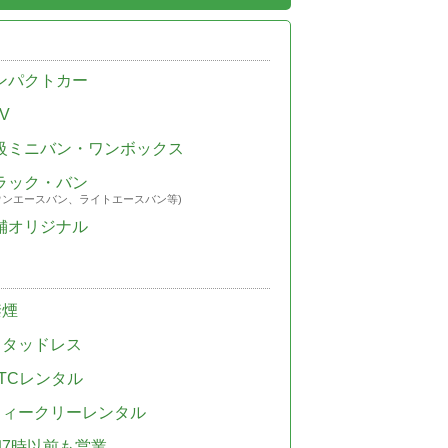
ンパクトカー
V
級ミニバン・ワンボックス
ラック・バン
ウンエースバン、ライトエースバン等)
舗オリジナル
禁煙
スタッドレス
TCレンタル
ウィークリーレンタル
朝7時以前も営業