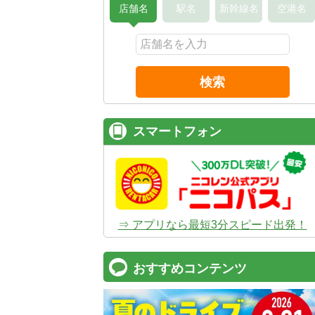
店舗名
駅名
新幹線名
空港名
検索
スマートフォン
⇒ アプリなら最短3分スピード出発！
おすすめコンテンツ