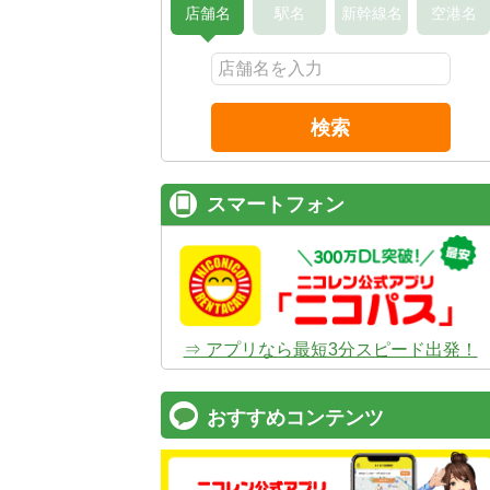
店舗名
駅名
新幹線名
空港名
検索
スマートフォン
⇒ アプリなら最短3分スピード出発！
おすすめコンテンツ