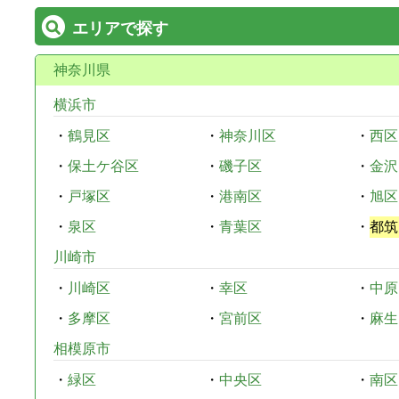
エリアで探す
神奈川県
横浜市
・
鶴見区
・
神奈川区
・
西区
・
保土ケ谷区
・
磯子区
・
金沢
・
戸塚区
・
港南区
・
旭区
・
泉区
・
青葉区
・
都筑
川崎市
・
川崎区
・
幸区
・
中原
・
多摩区
・
宮前区
・
麻生
相模原市
・
緑区
・
中央区
・
南区