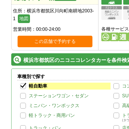
住所：
横浜市都筑区川向町南耕地2003-
1
地図
各種サービス
営業時間：
00:00-24:00
この店舗で予約する
横浜市都筑区のニコニコレンタカーを条件検
車種別で探す
軽自動車
コ
ステーションワゴン・セダン
SU
ミニバン・ワンボックス
高
軽トラック・商用バン
ト
(タ
トラック・バン
店