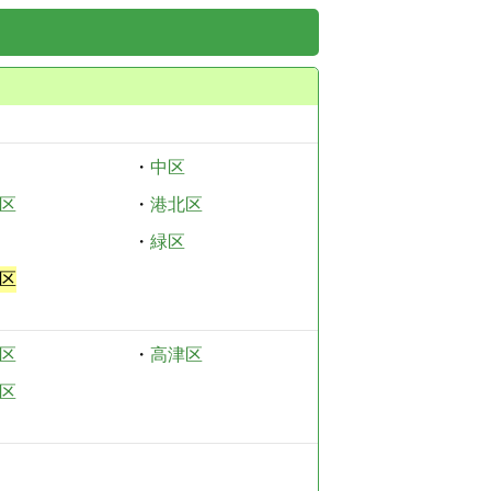
・
中区
区
・
港北区
・
緑区
区
区
・
高津区
区