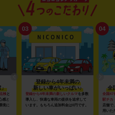
03
04
登録から4年未満の
潔」
新しい車がいっぱい♪
全
点検
と
登録から4年未満の新しいクルマ
を多数
全国47
心感と
導入し、快適な車両の提供を追求して
駅チカ
環境に
います。もちろん追加料金は0円です。
店舗で
用いた