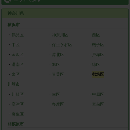
神奈川県
横浜市
・
鶴見区
・
神奈川区
・
西区
・
中区
・
保土ケ谷区
・
磯子区
・
金沢区
・
港北区
・
戸塚区
・
港南区
・
旭区
・
緑区
・
泉区
・
青葉区
・
都筑区
川崎市
・
川崎区
・
幸区
・
中原区
・
高津区
・
多摩区
・
宮前区
・
麻生区
相模原市