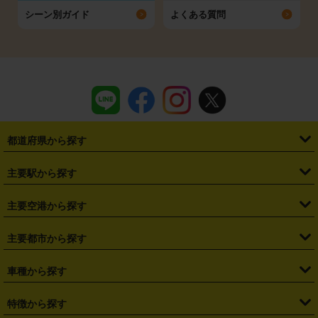
シーン別ガイド
よくある質問
都道府県から探す
・
北海道
・
青森県
・
岩手県
・
宮城県
・
秋田県
・
山形県
主要駅から探す
・
福島県
・
東京都
・
神奈川県
・
埼玉県
・
千葉県
・
茨城県
・
札幌駅
・
仙台駅
・
新宿駅
・
池袋駅
・
渋谷駅
・
東京駅
主要空港から探す
・
栃木県
・
群馬県
・
山梨県
・
愛知県
・
静岡県
・
岐阜県
・
横浜駅
・
川崎駅
・
大宮駅
・
西船橋駅
・
柏駅
・
名古屋駅
・
新千歳空港
・
仙台空港
主要都市から探す
・
長野県
・
新潟県
・
富山県
・
石川県
・
福井県
・
大阪府
・
大阪駅
・
難波駅
・
三宮駅
・
京都駅
・
広島駅
・
博多駅
・
成田空港
・
羽田空港
・
兵庫県
・
京都府
・
滋賀県
・
和歌山県
・
奈良県
・
三重県
・
札幌市
・
仙台市
車種から探す
・
熊本駅
・
那覇空港駅
・
中部国際空港セントレア
・
関西国際空港
・
鳥取県
・
島根県
・
岡山県
・
広島県
・
山口県
・
徳島県
・
千葉市
・
さいたま市
・
軽自動車
・
コンパクトカー
・
ステーションワゴン・セダン
特徴から探す
・
大阪国際空港（伊丹空港）
・
神戸空港
・
香川県
・
愛媛県
・
高知県
・
福岡県
・
佐賀県
・
長崎県
・
横浜市
・
川崎市