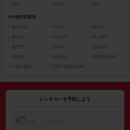
・
緑区
・
中央区
・
南区
その他市区町村
・
横須賀市
・
平塚市
・
鎌倉市
・
藤沢市
・
小田原市
・
茅ヶ崎市
・
秦野市
・
大和市
・
海老名市
・
座間市
・
南足柄市
・
高座郡寒川町
・
中郡大磯町
・
足柄下郡湯河原町
レンタカーを予約しよう
出発
出発店舗、エリアを入力