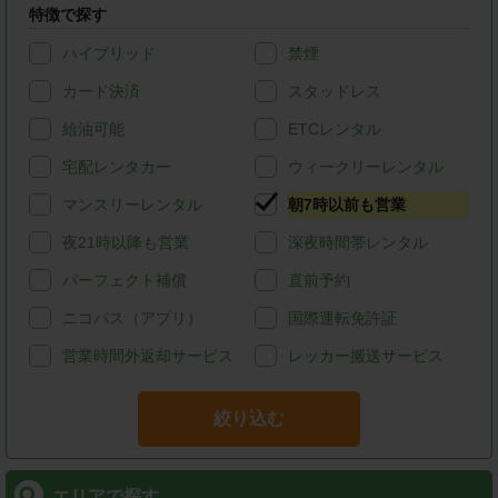
特徴で探す
ハイブリッド
禁煙
カード決済
スタッドレス
給油可能
ETCレンタル
宅配レンタカー
ウィークリーレンタル
マンスリーレンタル
朝7時以前も営業
夜21時以降も営業
深夜時間帯レンタル
パーフェクト補償
直前予約
ニコパス（アプリ）
国際運転免許証
営業時間外返却サービス
レッカー搬送サービス
絞り込む
エリアで探す