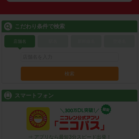
こだわり条件で検索
店舗名
駅名
新幹線名
空港名
検索
スマートフォン
⇒ アプリなら最短3分スピード出発！