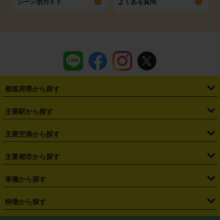
シーン別ガイド
よくある質問
都道府県から探す
・
北海道
・
青森県
・
岩手県
・
宮城県
・
秋田県
・
山形県
主要駅から探す
・
福島県
・
東京都
・
神奈川県
・
埼玉県
・
千葉県
・
茨城県
・
札幌駅
・
仙台駅
・
新宿駅
・
池袋駅
・
渋谷駅
・
東京駅
主要空港から探す
・
栃木県
・
群馬県
・
山梨県
・
愛知県
・
静岡県
・
岐阜県
・
横浜駅
・
川崎駅
・
大宮駅
・
西船橋駅
・
柏駅
・
名古屋駅
・
新千歳空港
・
仙台空港
主要都市から探す
・
長野県
・
新潟県
・
富山県
・
石川県
・
福井県
・
大阪府
・
大阪駅
・
難波駅
・
三宮駅
・
京都駅
・
広島駅
・
博多駅
・
成田空港
・
羽田空港
・
兵庫県
・
京都府
・
滋賀県
・
和歌山県
・
奈良県
・
三重県
・
札幌市
・
仙台市
車種から探す
・
熊本駅
・
那覇空港駅
・
中部国際空港セントレア
・
関西国際空港
・
鳥取県
・
島根県
・
岡山県
・
広島県
・
山口県
・
徳島県
・
千葉市
・
さいたま市
・
軽自動車
・
コンパクトカー
・
ステーションワゴン・セダン
特徴から探す
・
大阪国際空港（伊丹空港）
・
神戸空港
・
香川県
・
愛媛県
・
高知県
・
福岡県
・
佐賀県
・
長崎県
・
横浜市
・
川崎市
・
ミニバン・ワンボックス
・
高級ミニバン・ワンボックス
・
SUV
・
岡山空港
・
徳島空港
・
ハイブリッド
・
宅配レンタカー
・
ETCカードレンタル