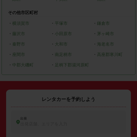
その他市区町村
・
横須賀市
・
平塚市
・
鎌倉市
・
藤沢市
・
小田原市
・
茅ヶ崎市
・
秦野市
・
大和市
・
海老名市
・
座間市
・
南足柄市
・
高座郡寒川町
・
中郡大磯町
・
足柄下郡湯河原町
レンタカーを予約しよう
出発
出発店舗、エリアを入力