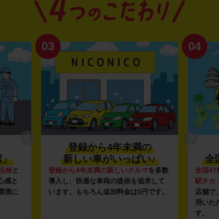
03
04
登録から4年未満の
潔」
新しい車がいっぱい♪
全
点検
と
登録から4年未満の新しいクルマ
を多数
全国47
心感と
導入し、快適な車両の提供を追求して
駅チカ
環境に
います。もちろん追加料金は0円です。
店舗で
用いた
す。