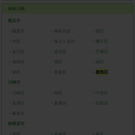
神奈川県
横浜市
・
鶴見区
・
神奈川区
・
西区
・
中区
・
保土ケ谷区
・
磯子区
・
金沢区
・
港北区
・
戸塚区
・
港南区
・
旭区
・
緑区
・
泉区
・
青葉区
・
都筑区
川崎市
・
川崎区
・
幸区
・
中原区
・
高津区
・
多摩区
・
宮前区
・
麻生区
相模原市
・
緑区
・
中央区
・
南区