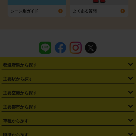
シーン別ガイド
よくある質問
都道府県から探す
・
北海道
・
青森県
・
岩手県
・
宮城県
・
秋田県
・
山形県
主要駅から探す
・
福島県
・
東京都
・
神奈川県
・
埼玉県
・
千葉県
・
茨城県
・
札幌駅
・
仙台駅
・
新宿駅
・
池袋駅
・
渋谷駅
・
東京駅
主要空港から探す
・
栃木県
・
群馬県
・
山梨県
・
愛知県
・
静岡県
・
岐阜県
・
横浜駅
・
川崎駅
・
大宮駅
・
西船橋駅
・
柏駅
・
名古屋駅
・
新千歳空港
・
仙台空港
主要都市から探す
・
長野県
・
新潟県
・
富山県
・
石川県
・
福井県
・
大阪府
・
大阪駅
・
難波駅
・
三宮駅
・
京都駅
・
広島駅
・
博多駅
・
成田空港
・
羽田空港
・
兵庫県
・
京都府
・
滋賀県
・
和歌山県
・
奈良県
・
三重県
・
札幌市
・
仙台市
車種から探す
・
熊本駅
・
那覇空港駅
・
中部国際空港セントレア
・
関西国際空港
・
鳥取県
・
島根県
・
岡山県
・
広島県
・
山口県
・
徳島県
・
千葉市
・
さいたま市
・
軽自動車
・
コンパクトカー
・
ステーションワゴン・セダン
特徴から探す
・
大阪国際空港（伊丹空港）
・
神戸空港