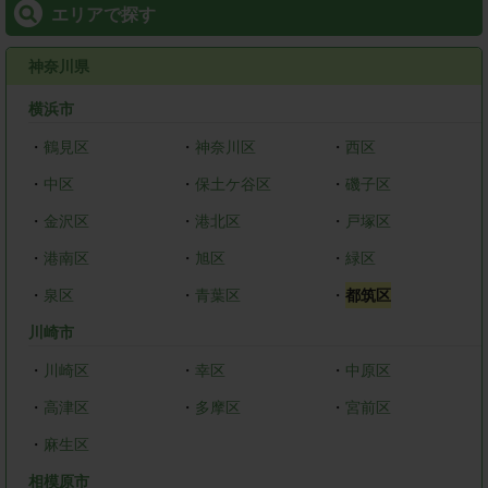
エリアで探す
神奈川県
横浜市
・
鶴見区
・
神奈川区
・
西区
・
中区
・
保土ケ谷区
・
磯子区
・
金沢区
・
港北区
・
戸塚区
・
港南区
・
旭区
・
緑区
・
泉区
・
青葉区
・
都筑区
川崎市
・
川崎区
・
幸区
・
中原区
・
高津区
・
多摩区
・
宮前区
・
麻生区
相模原市