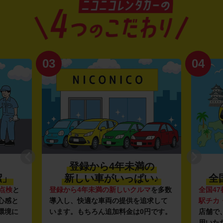
03
04
登録から4年未満の
潔」
新しい車がいっぱい♪
全
点検
と
登録から4年未満の新しいクルマ
を多数
全国47
心感と
導入し、快適な車両の提供を追求して
駅チカ
環境に
います。もちろん追加料金は0円です。
店舗で
用いた