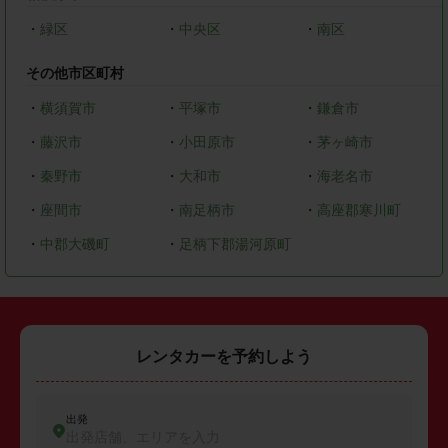
・
緑区
・
中央区
・
南区
その他市区町村
・
横須賀市
・
平塚市
・
鎌倉市
・
藤沢市
・
小田原市
・
茅ヶ崎市
・
秦野市
・
大和市
・
海老名市
・
座間市
・
南足柄市
・
高座郡寒川町
・
中郡大磯町
・
足柄下郡湯河原町
レンタカーを予約しよう
出発
出発店舗、エリアを入力