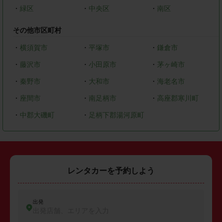
・
緑区
・
中央区
・
南区
その他市区町村
・
横須賀市
・
平塚市
・
鎌倉市
・
藤沢市
・
小田原市
・
茅ヶ崎市
・
秦野市
・
大和市
・
海老名市
・
座間市
・
南足柄市
・
高座郡寒川町
・
中郡大磯町
・
足柄下郡湯河原町
レンタカーを予約しよう
出発
出発店舗、エリアを入力