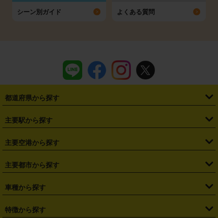
シーン別ガイド
よくある質問
都道府県から探す
・
北海道
・
青森県
・
岩手県
・
宮城県
・
秋田県
・
山形県
主要駅から探す
・
福島県
・
東京都
・
神奈川県
・
埼玉県
・
千葉県
・
茨城県
・
札幌駅
・
仙台駅
・
新宿駅
・
池袋駅
・
渋谷駅
・
東京駅
主要空港から探す
・
栃木県
・
群馬県
・
山梨県
・
愛知県
・
静岡県
・
岐阜県
・
横浜駅
・
川崎駅
・
大宮駅
・
西船橋駅
・
柏駅
・
名古屋駅
・
新千歳空港
・
仙台空港
主要都市から探す
・
長野県
・
新潟県
・
富山県
・
石川県
・
福井県
・
大阪府
・
大阪駅
・
難波駅
・
三宮駅
・
京都駅
・
広島駅
・
博多駅
・
成田空港
・
羽田空港
・
兵庫県
・
京都府
・
滋賀県
・
和歌山県
・
奈良県
・
三重県
・
札幌市
・
仙台市
車種から探す
・
熊本駅
・
那覇空港駅
・
中部国際空港セントレア
・
関西国際空港
・
鳥取県
・
島根県
・
岡山県
・
広島県
・
山口県
・
徳島県
・
千葉市
・
さいたま市
・
軽自動車
・
コンパクトカー
・
ステーションワゴン・セダン
特徴から探す
・
大阪国際空港（伊丹空港）
・
神戸空港
・
香川県
・
愛媛県
・
高知県
・
福岡県
・
佐賀県
・
長崎県
・
横浜市
・
川崎市