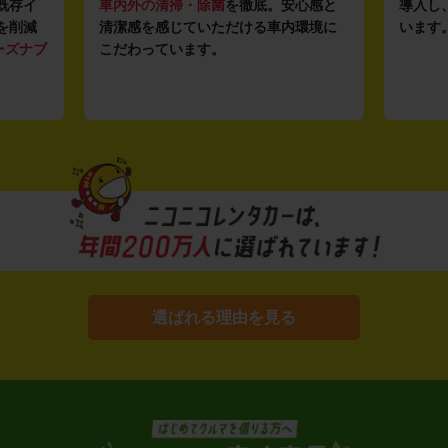
既存イ
車内外の清掃・除菌
を徹底。安心感と
導入し
を削減
清潔感を感じていただける車内環境に
います
ーズナブ
こだわっています。
選ばれる理由を見る