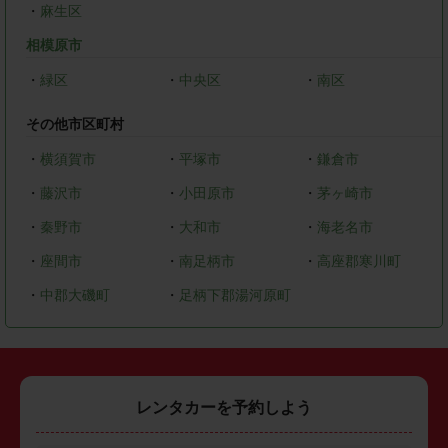
・
麻生区
相模原市
・
緑区
・
中央区
・
南区
その他市区町村
・
横須賀市
・
平塚市
・
鎌倉市
・
藤沢市
・
小田原市
・
茅ヶ崎市
・
秦野市
・
大和市
・
海老名市
・
座間市
・
南足柄市
・
高座郡寒川町
・
中郡大磯町
・
足柄下郡湯河原町
レンタカーを予約しよう