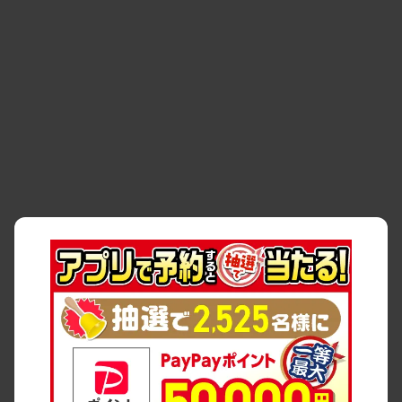
・
事故・故障
・
交通違反
・
サイトマップ
・
貸渡約款
・
利用規約