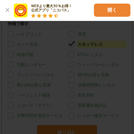
(ハイエースバン・キャラバン等)
WEBより最大30％お得！

開く
公式アプリ「ニコパス」
店舗オリジナル
特徴で探す
ハイブリッド
禁煙
カード決済
スタッドレス
給油可能
ETCレンタル
宅配レンタカー
ウィークリーレンタル
マンスリーレンタル
朝7時以前も営業
夜21時以降も営業
深夜時間帯レンタル
パーフェクト補償
直前予約
ニコパス（アプリ）
国際運転免許証
営業時間外返却サービス
レッカー搬送サービス
絞り込む