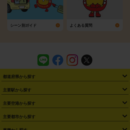
シーン別ガイド
よくある質問
都道府県から探す
・
北海道
・
青森県
・
岩手県
・
宮城県
・
秋田県
・
山形県
主要駅から探す
・
福島県
・
東京都
・
神奈川県
・
埼玉県
・
千葉県
・
茨城県
・
札幌駅
・
仙台駅
・
新宿駅
・
池袋駅
・
渋谷駅
・
東京駅
主要空港から探す
・
栃木県
・
群馬県
・
山梨県
・
愛知県
・
静岡県
・
岐阜県
・
横浜駅
・
川崎駅
・
大宮駅
・
西船橋駅
・
柏駅
・
名古屋駅
・
新千歳空港
・
仙台空港
主要都市から探す
・
長野県
・
新潟県
・
富山県
・
石川県
・
福井県
・
大阪府
・
大阪駅
・
難波駅
・
三宮駅
・
京都駅
・
広島駅
・
博多駅
・
成田空港
・
羽田空港
・
兵庫県
・
京都府
・
滋賀県
・
和歌山県
・
奈良県
・
三重県
・
札幌市
・
仙台市