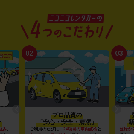
02
03
プロ品質の
〜
「安心・安全・清潔」
新
組み
。
ご利用のたびに、
24項目の車両点検
と
登録か