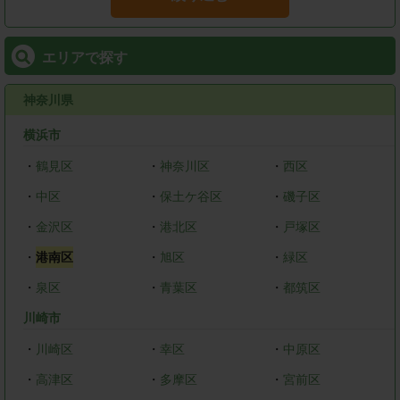
エリアで探す
神奈川県
横浜市
・
鶴見区
・
神奈川区
・
西区
・
中区
・
保土ケ谷区
・
磯子区
・
金沢区
・
港北区
・
戸塚区
・
港南区
・
旭区
・
緑区
・
泉区
・
青葉区
・
都筑区
川崎市
・
川崎区
・
幸区
・
中原区
・
高津区
・
多摩区
・
宮前区