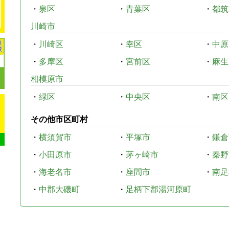
・
泉区
・
青葉区
・
都筑
川崎市
・
川崎区
・
幸区
・
中原
・
多摩区
・
宮前区
・
麻生
相模原市
・
緑区
・
中央区
・
南区
その他市区町村
・
横須賀市
・
平塚市
・
鎌倉
・
小田原市
・
茅ヶ崎市
・
秦野
・
海老名市
・
座間市
・
南足
・
中郡大磯町
・
足柄下郡湯河原町