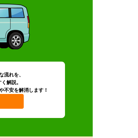
な流れを、
すく解説。
や不安を解消します！