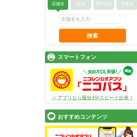
店舗名
駅名
新幹線名
空港名
検索
スマートフォン
⇒ アプリなら最短3分スピード出発！
おすすめコンテンツ