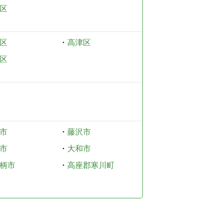
区
区
・
高津区
区
市
・
藤沢市
市
・
大和市
柄市
・
高座郡寒川町