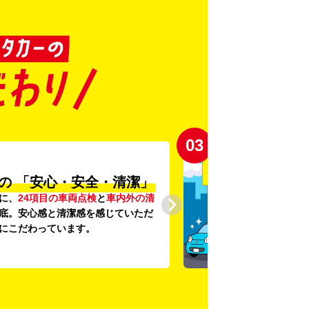
03
の
「安心・安全・清潔」
に、
24項目の車両点検
と
車内外の清
底。安心感と清潔感を感じていただ
にこだわっています。