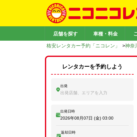
店舗を探す
車種・料金
格安レンタカー予約「ニコレン」
>
神奈
レンタカーを予約しよう
出発
出発店舗、エリアを入力
出発日時
2026年08月07日 (金)
03:00
返却日時