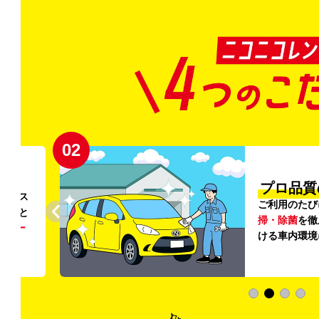
02
円〜
プロ品質
リンス
ご利用のたび
ること
掃・除菌
を徹
う
リー
ける車内環境