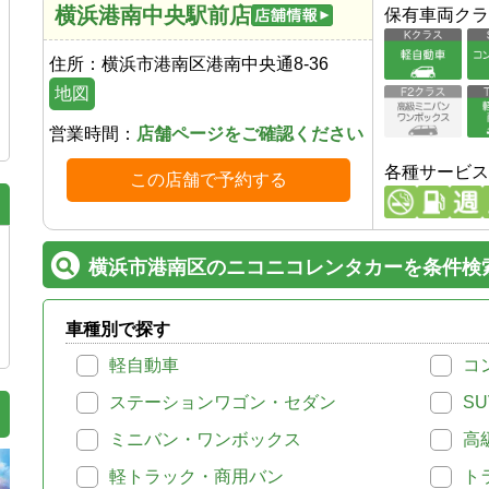
横浜港南中央駅前店
保有車両クラ
住所：
横浜市港南区港南中央通8-36
地図
営業時間：
店舗ページをご確認ください
各種サービス
この店舗で予約する
横浜市港南区のニコニコレンタカーを条件検
車種別で探す
軽自動車
コ
ステーションワゴン・セダン
SU
ミニバン・ワンボックス
高
軽トラック・商用バン
ト