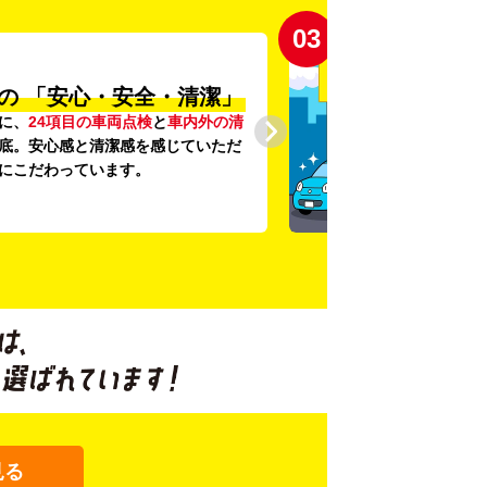
03
の
「安心・安全・清潔」
に、
24項目の車両点検
と
車内外の清
底。安心感と清潔感を感じていただ
にこだわっています。
見る