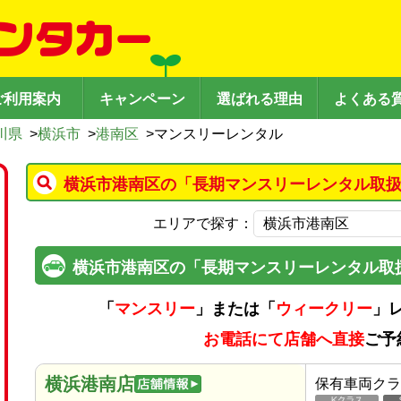
ご利用案内
キャンペーン
選ばれる理由
よくある
川県
>
横浜市
>
港南区
>
マンスリーレンタル
横浜市港南区の「長期マンスリーレンタル取扱
エリアで探す：
横浜市港南区の「長期マンスリーレンタル取
「
マンスリー
」または「
ウィークリー
」
お電話にて店舗へ直接
ご予
横浜港南店
保有車両クラ