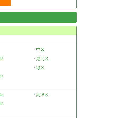
・
中区
区
・
港北区
・
緑区
区
区
・
高津区
区