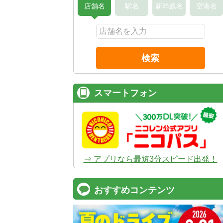
店舗名
駅名
新幹線名
空港名
検索
スマートフォン
⇒ アプリなら最短3分スピード出発！
おすすめコンテンツ