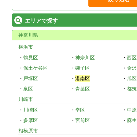
エリアで探す
神奈川県
横浜市
・
鶴見区
・
神奈川区
・
西区
・
保土ケ谷区
・
磯子区
・
金沢
・
戸塚区
・
港南区
・
旭区
・
泉区
・
青葉区
・
都筑
川崎市
・
川崎区
・
幸区
・
中原
・
多摩区
・
宮前区
・
麻生
相模原市