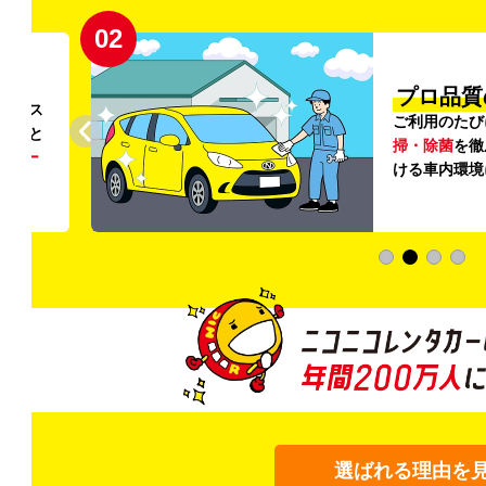
02
円〜
プロ品質
リンス
ご利用のたび
ること
掃・除菌
を徹
う
リー
ける車内環境
選ばれる理由を