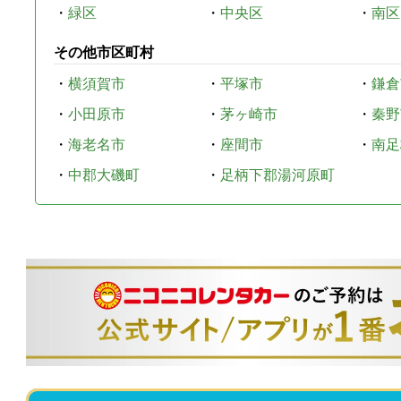
・
緑区
・
中央区
・
南区
その他市区町村
・
横須賀市
・
平塚市
・
鎌倉
・
小田原市
・
茅ヶ崎市
・
秦野
・
海老名市
・
座間市
・
南足
・
中郡大磯町
・
足柄下郡湯河原町