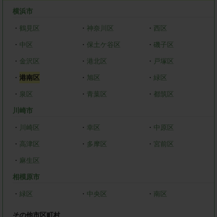
横浜市
・
鶴見区
・
神奈川区
・
西区
・
中区
・
保土ケ谷区
・
磯子区
・
金沢区
・
港北区
・
戸塚区
・
港南区
・
旭区
・
緑区
・
泉区
・
青葉区
・
都筑区
川崎市
・
川崎区
・
幸区
・
中原区
・
高津区
・
多摩区
・
宮前区
・
麻生区
相模原市
・
緑区
・
中央区
・
南区
その他市区町村