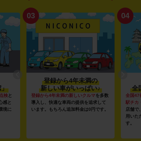
03
04
登録から4年未満の
潔」
新しい車がいっぱい♪
全
点検
と
登録から4年未満の新しいクルマ
を多数
全国47
心感と
導入し、快適な車両の提供を追求して
駅チカ
環境に
います。もちろん追加料金は0円です。
店舗で
用いた
す。