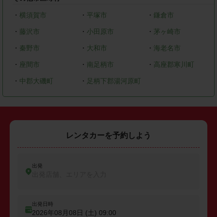
・
横須賀市
・
平塚市
・
鎌倉市
・
藤沢市
・
小田原市
・
茅ヶ崎市
・
秦野市
・
大和市
・
海老名市
・
座間市
・
南足柄市
・
高座郡寒川町
・
中郡大磯町
・
足柄下郡湯河原町
レンタカーを予約しよう
出発
出発店舗、エリアを入力
出発日時
2026年08月08日 (土)
09:00