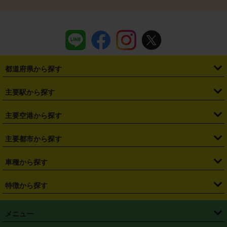
都道府県から探す
・
北海道
・
青森県
・
岩手県
・
宮城県
・
秋田県
・
山形県
主要駅から探す
・
福島県
・
東京都
・
神奈川県
・
埼玉県
・
千葉県
・
茨城県
・
札幌駅
・
仙台駅
・
新宿駅
・
池袋駅
・
渋谷駅
・
東京駅
主要空港から探す
・
栃木県
・
群馬県
・
山梨県
・
愛知県
・
静岡県
・
岐阜県
・
横浜駅
・
川崎駅
・
大宮駅
・
西船橋駅
・
柏駅
・
名古屋駅
・
新千歳空港
・
仙台空港
主要都市から探す
・
長野県
・
新潟県
・
富山県
・
石川県
・
福井県
・
大阪府
・
大阪駅
・
難波駅
・
三宮駅
・
京都駅
・
広島駅
・
博多駅
・
成田空港
・
羽田空港
・
兵庫県
・
京都府
・
滋賀県
・
和歌山県
・
奈良県
・
三重県
・
札幌市
・
仙台市
車種から探す
・
熊本駅
・
那覇空港駅
・
中部国際空港セントレア
・
関西国際空港
・
鳥取県
・
島根県
・
岡山県
・
広島県
・
山口県
・
徳島県
・
千葉市
・
さいたま市
・
軽自動車
・
コンパクトカー
・
ステーションワゴン・セダン
特徴から探す
・
大阪国際空港（伊丹空港）
・
神戸空港
・
香川県
・
愛媛県
・
高知県
・
福岡県
・
佐賀県
・
長崎県
・
横浜市
・
川崎市
・
ミニバン・ワンボックス
・
高級ミニバン・ワンボックス
・
SUV
・
岡山空港
・
徳島空港
・
ハイブリッド
・
宅配レンタカー
・
ETCカードレンタル
・
熊本県
・
大分県
・
宮崎県
・
鹿児島県
・
沖縄県
・
相模原市
・
新潟市
メニュー
・
軽トラック・商用バン
・
福岡空港
・
鹿児島空港
・
長期レンタル
・
深夜時間帯レンタル
・
免責補償プラス
・
静岡市
・
浜松市