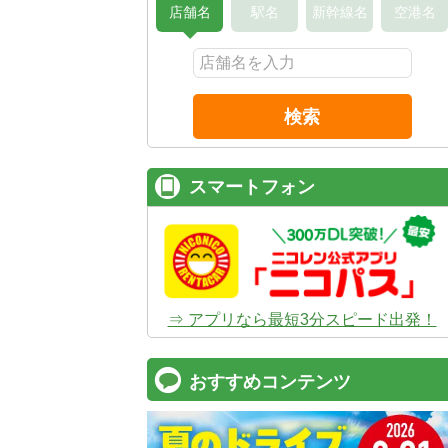
店舗名
駅名
新幹線名
空港名
検索
スマートフォン
⇒ アプリなら最短3分スピード出発！
おすすめコンテンツ