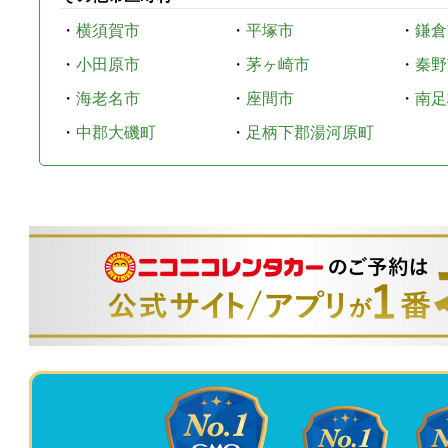
・
横須賀市
・
平塚市
・
鎌倉
・
小田原市
・
茅ヶ崎市
・
秦野
・
海老名市
・
座間市
・
南足
・
中郡大磯町
・
足柄下郡湯河原町