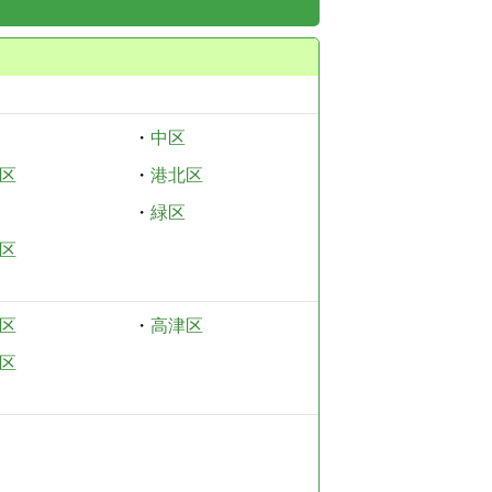
・
中区
区
・
港北区
・
緑区
区
区
・
高津区
区