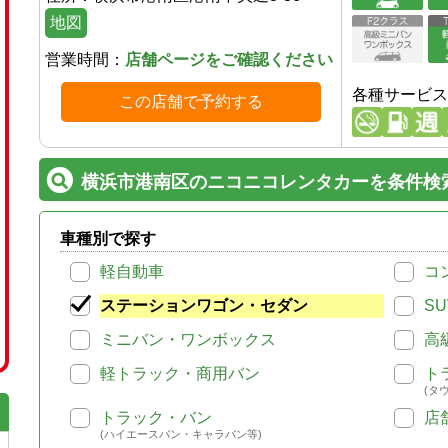
地図
営業時間：
店舗ページをご確認ください
各種サービス
この店舗で予約する
横浜市港南区のニコニコレンタカーを条件検
車種別で探す
軽自動車
コ
ステーションワゴン・セダン
SU
ミニバン・ワンボックス
高
軽トラック・商用バン
ト
(タ
トラック・バン
店
(ハイエースバン・キャラバン等)