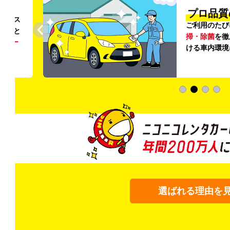
円〜
プロ品質
リンス
ご利用のたび
ること
掃・除菌
を徹
う
リー
ける車内環境
選ばれる理由を