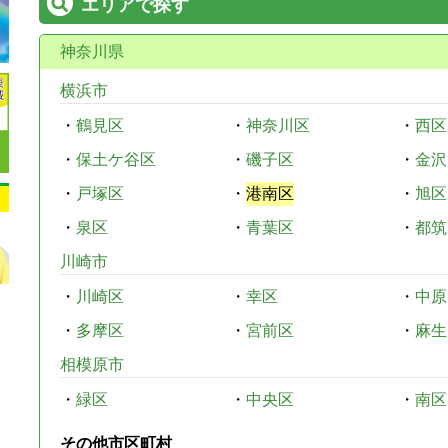
エリアで探す
神奈川県
横浜市
・
鶴見区
・
神奈川区
・
西区
・
保土ケ谷区
・
磯子区
・
金沢
・
戸塚区
・
港南区
・
旭区
・
泉区
・
青葉区
・
都筑
川崎市
・
川崎区
・
幸区
・
中原
・
多摩区
・
宮前区
・
麻生
相模原市
・
緑区
・
中央区
・
南区
その他市区町村