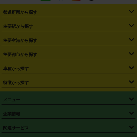
都道府県から探す
・
北海道
・
青森県
・
岩手県
・
宮城県
・
秋田県
・
山形県
主要駅から探す
・
福島県
・
東京都
・
神奈川県
・
埼玉県
・
千葉県
・
茨城県
・
札幌駅
・
仙台駅
・
新宿駅
・
池袋駅
・
渋谷駅
・
東京駅
主要空港から探す
・
栃木県
・
群馬県
・
山梨県
・
愛知県
・
静岡県
・
岐阜県
・
横浜駅
・
川崎駅
・
大宮駅
・
西船橋駅
・
柏駅
・
名古屋駅
・
新千歳空港
・
仙台空港
主要都市から探す
・
長野県
・
新潟県
・
富山県
・
石川県
・
福井県
・
大阪府
・
大阪駅
・
難波駅
・
三宮駅
・
京都駅
・
広島駅
・
博多駅
・
成田空港
・
羽田空港
・
兵庫県
・
京都府
・
滋賀県
・
和歌山県
・
奈良県
・
三重県
・
札幌市
・
仙台市
車種から探す
・
熊本駅
・
那覇空港駅
・
中部国際空港セントレア
・
関西国際空港
・
鳥取県
・
島根県
・
岡山県
・
広島県
・
山口県
・
徳島県
・
千葉市
・
さいたま市
・
軽自動車
・
コンパクトカー
・
ステーションワゴン・セダン
特徴から探す
・
大阪国際空港（伊丹空港）
・
神戸空港
・
香川県
・
愛媛県
・
高知県
・
福岡県
・
佐賀県
・
長崎県
・
横浜市
・
川崎市
・
ミニバン・ワンボックス
・
高級ミニバン・ワンボックス
・
SUV
・
岡山空港
・
徳島空港
・
ハイブリッド
・
宅配レンタカー
・
ETCカードレンタル
・
熊本県
・
大分県
・
宮崎県
・
鹿児島県
・
沖縄県
・
相模原市
・
新潟市
メニュー
・
軽トラック・商用バン
・
福岡空港
・
鹿児島空港
・
長期レンタル
・
深夜時間帯レンタル
・
免責補償プラス
・
静岡市
・
浜松市
・
・
トラック・バン
トップページ
・
はじめての方へ
・
ご利用案内
(タウンエースバン、ライトエースバン等)
企業情報
・
那覇空港
・
パーフェクト補償
・
スタッドレスタイヤ
・
直前予約
・
名古屋市
・
京都市
・
・
トラック・バン
ベストレート保証
・
予約から返却まで
・
・
店舗オリジナル
利用シーン別ガイ
(ハイエースバン・キャラバン等)
・
・
ニコパス(アプリ)
会社概要
・
ニュース
・
国際運転免許証
・
フランチャイズ募集
・
営業時間外返却サービス
・
個人情報保護
関連サービス
・
大阪市
・
堺市
ド
・
・
レッカー搬送サービス
カスタマーハラスメントに対する基本方針