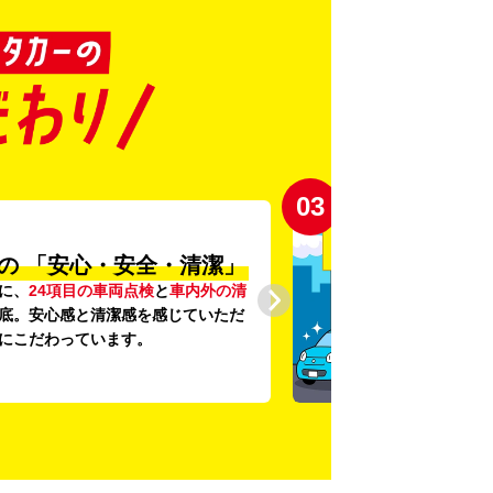
03
の
「安心・安全・清潔」
に、
24項目の車両点検
と
車内外の清
底。安心感と清潔感を感じていただ
にこだわっています。