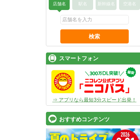
店舗名
駅名
新幹線名
空港名
検索
スマートフォン
⇒ アプリなら最短3分スピード出発！
おすすめコンテンツ