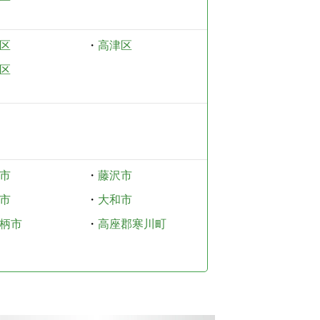
区
・
高津区
区
市
・
藤沢市
市
・
大和市
柄市
・
高座郡寒川町