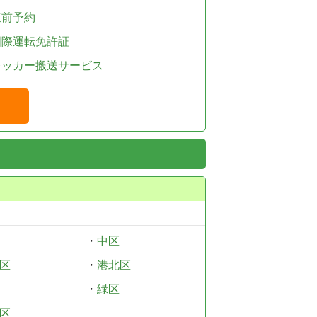
直前予約
国際運転免許証
レッカー搬送サービス
・
中区
区
・
港北区
・
緑区
区