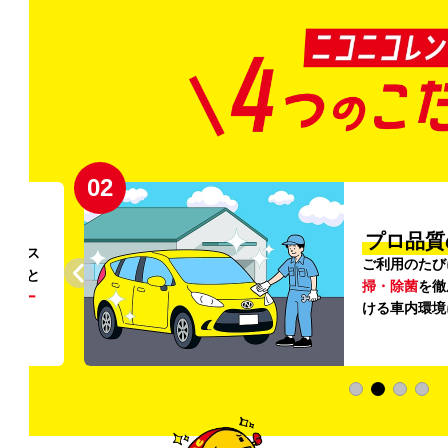
02
円〜
プロ品質
リンス
ご利用のたび
ること
掃・除菌
を徹
う
リー
ける車内環境