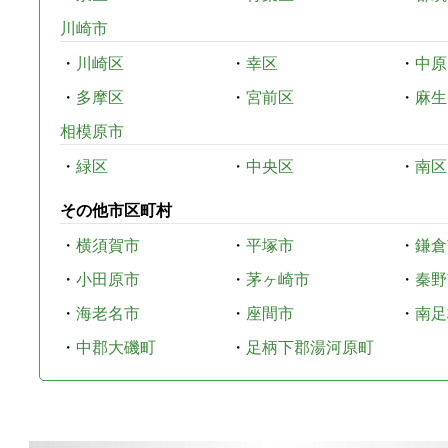
川崎市
・
川崎区
・
幸区
・
中原
・
多摩区
・
宮前区
・
麻生
相模原市
・
緑区
・
中央区
・
南区
その他市区町村
・
横須賀市
・
平塚市
・
鎌倉
・
小田原市
・
茅ヶ崎市
・
秦野
・
海老名市
・
座間市
・
南足
・
中郡大磯町
・
足柄下郡湯河原町