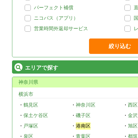
パーフェクト補償
ニコパス（アプリ）
営業時間外返却サービス
絞り込む
エリアで探す
神奈川県
横浜市
・
鶴見区
・
神奈川区
・
西区
・
保土ケ谷区
・
磯子区
・
金沢
・
戸塚区
・
港南区
・
旭区
・
泉区
・
青葉区
・
都筑