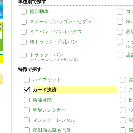
車種別で探す
軽自動車
コ
ステーションワゴン・セダン
SU
ミニバン・ワンボックス
高
軽トラック・商用バン
ト
(タ
トラック・バン
店
(ハイエースバン・キャラバン等)
特徴で探す
ハイブリッド
カード決済
給油可能
E
宅配レンタカー
マンスリーレンタル
夜21時以降も営業