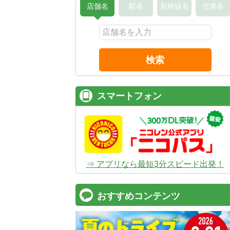
店舗名
駅名
新幹線名
空港名
検索
スマートフォン
⇒ アプリなら最短3分スピード出発！
おすすめコンテンツ