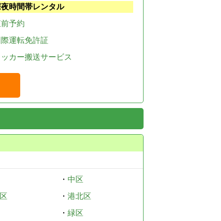
深夜時間帯レンタル
直前予約
国際運転免許証
レッカー搬送サービス
・
中区
区
・
港北区
・
緑区