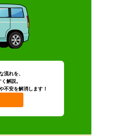
な流れを、
すく解説。
や不安を解消します！