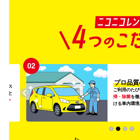
02
円〜
プロ品質
リンス
ご利用のたび
ること
掃・除菌
を徹
う
リー
ける車内環境