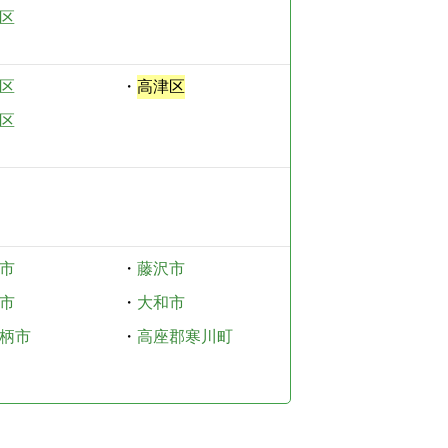
区
区
・
高津区
区
市
・
藤沢市
市
・
大和市
柄市
・
高座郡寒川町