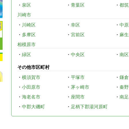
・
泉区
・
青葉区
・
都筑
川崎市
・
川崎区
・
幸区
・
中原
・
多摩区
・
宮前区
・
麻生
相模原市
・
緑区
・
中央区
・
南区
その他市区町村
・
横須賀市
・
平塚市
・
鎌倉
・
小田原市
・
茅ヶ崎市
・
秦野
・
海老名市
・
座間市
・
南足
・
中郡大磯町
・
足柄下郡湯河原町