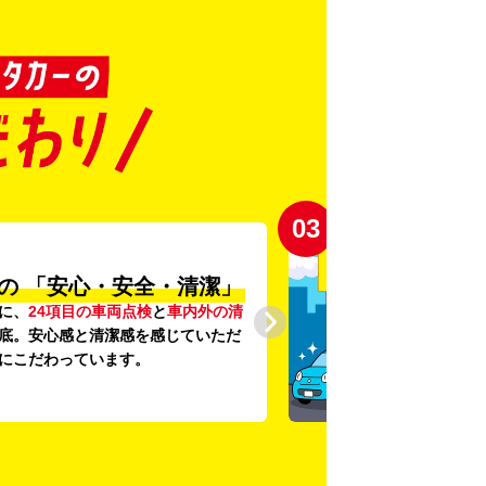
03
の
「安心・安全・清潔」
に、
24項目の車両点検
と
車内外の清
底。安心感と清潔感を感じていただ
にこだわっています。