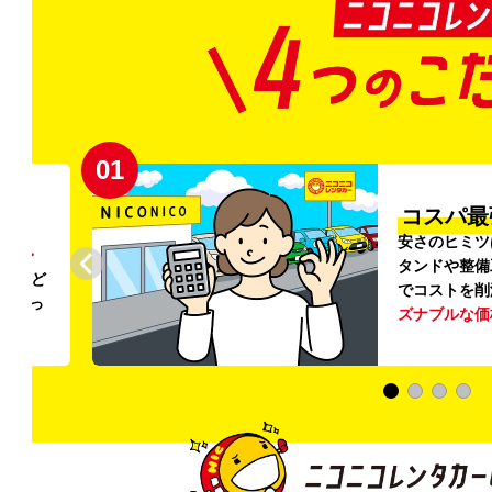
02
円〜
プロ品質
リンス
ご利用のたび
ること
掃・除菌
を徹
う
リー
ける車内環境