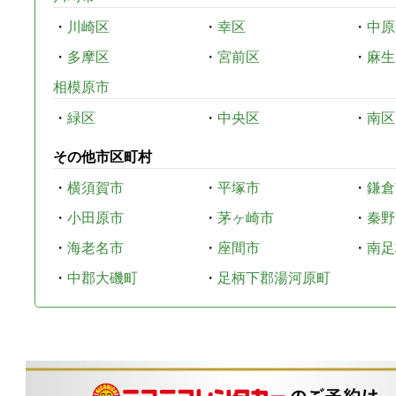
・
川崎区
・
幸区
・
中原
・
多摩区
・
宮前区
・
麻生
相模原市
・
緑区
・
中央区
・
南区
その他市区町村
・
横須賀市
・
平塚市
・
鎌倉
・
小田原市
・
茅ヶ崎市
・
秦野
・
海老名市
・
座間市
・
南足
・
中郡大磯町
・
足柄下郡湯河原町