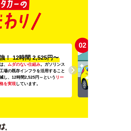
03
の
「安心・安全・清潔」
に、
24項目の車両点検
と
車内外の清
底。安心感と清潔感を感じていただ
にこだわっています。