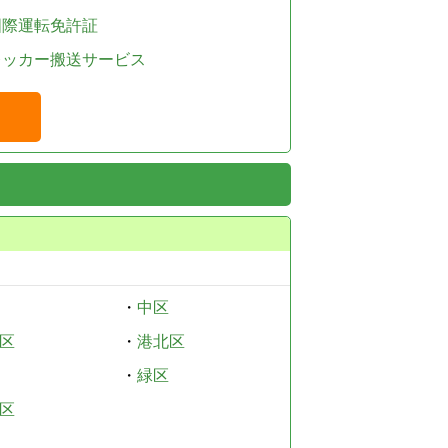
国際運転免許証
レッカー搬送サービス
・
中区
区
・
港北区
・
緑区
区