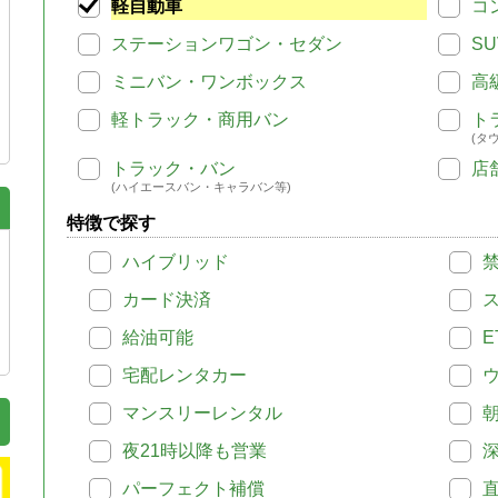
軽自動車
コ
ステーションワゴン・セダン
SU
ミニバン・ワンボックス
高
軽トラック・商用バン
ト
(タ
トラック・バン
店
(ハイエースバン・キャラバン等)
特徴で探す
ハイブリッド
カード決済
給油可能
E
宅配レンタカー
マンスリーレンタル
夜21時以降も営業
パーフェクト補償