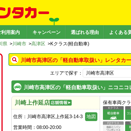
ご利用案内
キャンペーン
選ばれる理由
よくある
川県
>
川崎市
>
高津区
>
Kクラス(軽自動車)
川崎市高津区の「軽自動車取扱い」レンタカー
エリアで探す：
川崎市高津区の「軽自動車取扱い」ニコニコ
川崎上作延店
保有車両クラ
住所：
川崎市高津区上作延3-14-3
地図
営業時間：
08:00-20:00