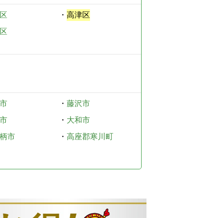
区
・
高津区
区
市
・
藤沢市
市
・
大和市
柄市
・
高座郡寒川町