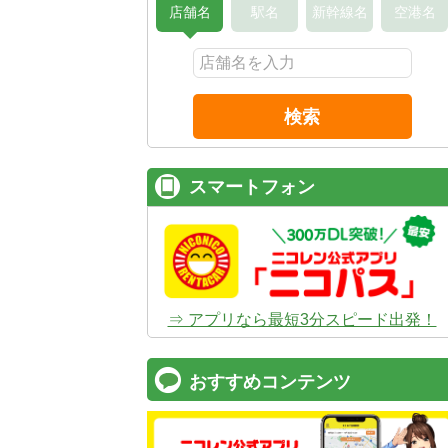
店舗名
駅名
新幹線名
空港名
検索
スマートフォン
⇒ アプリなら最短3分スピード出発！
おすすめコンテンツ