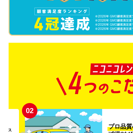
02
円〜
プロ品質
リンス