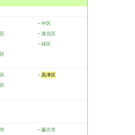
・
中区
区
・
港北区
・
緑区
区
区
・
高津区
区
市
・
藤沢市