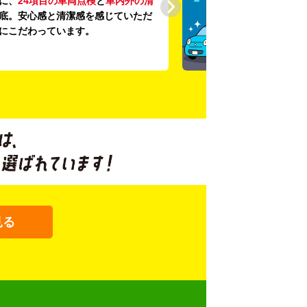
に、
24項目の車両点検
と
車内外の清
底。安心感と清潔感を感じていただ
にこだわっています。
見る