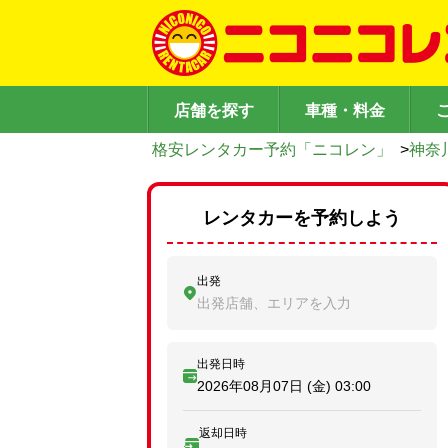
店舗を探す
車種・料金
格安レンタカー予約「ニコレン」
>
神奈
レンタカーを予約しよう
出発
出発店舗、エリアを入力
出発日時
2026年08月07日 (金)
03:00
返却日時