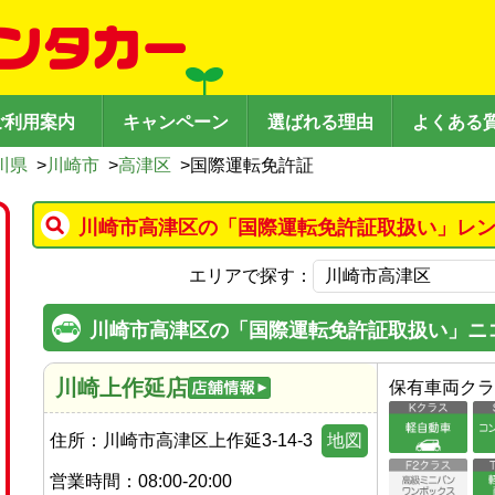
ご利用案内
キャンペーン
選ばれる理由
よくある
川県
>
川崎市
>
高津区
>
国際運転免許証
川崎市高津区の「国際運転免許証取扱い」レン
エリアで探す：
川崎市高津区の「国際運転免許証取扱い」ニ
川崎上作延店
保有車両クラ
住所：
川崎市高津区上作延3-14-3
地図
営業時間：
08:00-20:00