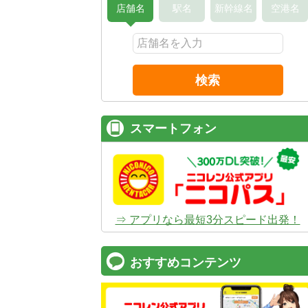
店舗名
駅名
新幹線名
空港名
検索
スマートフォン
⇒ アプリなら最短3分スピード出発！
おすすめコンテンツ