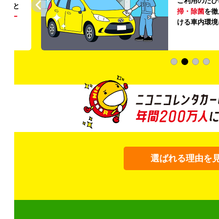
ご利用のたび
ること
掃・除菌
を徹
う
リー
ける車内環境
選ばれる理由を