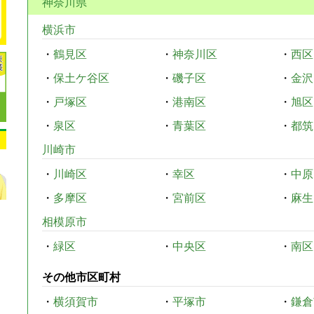
神奈川県
横浜市
・
鶴見区
・
神奈川区
・
西区
・
保土ケ谷区
・
磯子区
・
金沢
・
戸塚区
・
港南区
・
旭区
・
泉区
・
青葉区
・
都筑
川崎市
・
川崎区
・
幸区
・
中原
・
多摩区
・
宮前区
・
麻生
相模原市
・
緑区
・
中央区
・
南区
その他市区町村
・
横須賀市
・
平塚市
・
鎌倉