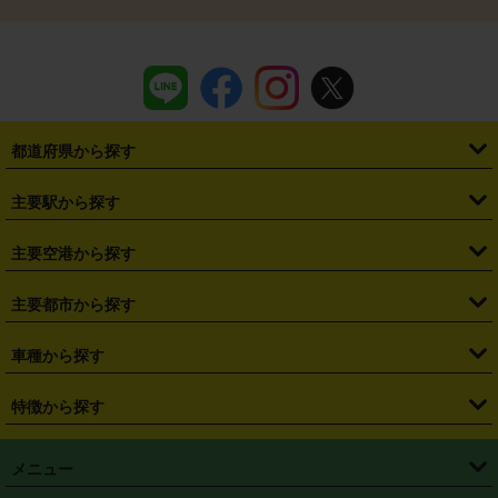
都道府県から探す
・
北海道
・
青森県
・
岩手県
・
宮城県
・
秋田県
・
山形県
主要駅から探す
・
福島県
・
東京都
・
神奈川県
・
埼玉県
・
千葉県
・
茨城県
・
札幌駅
・
仙台駅
・
新宿駅
・
池袋駅
・
渋谷駅
・
東京駅
主要空港から探す
・
栃木県
・
群馬県
・
山梨県
・
愛知県
・
静岡県
・
岐阜県
・
横浜駅
・
川崎駅
・
大宮駅
・
西船橋駅
・
柏駅
・
名古屋駅
・
新千歳空港
・
仙台空港
主要都市から探す
・
長野県
・
新潟県
・
富山県
・
石川県
・
福井県
・
大阪府
・
大阪駅
・
難波駅
・
三宮駅
・
京都駅
・
広島駅
・
博多駅
・
成田空港
・
羽田空港
・
兵庫県
・
京都府
・
滋賀県
・
和歌山県
・
奈良県
・
三重県
・
札幌市
・
仙台市
車種から探す
・
熊本駅
・
那覇空港駅
・
中部国際空港セントレア
・
関西国際空港
・
鳥取県
・
島根県
・
岡山県
・
広島県
・
山口県
・
徳島県
・
千葉市
・
さいたま市
・
軽自動車
・
コンパクトカー
・
ステーションワゴン・セダン
特徴から探す
・
大阪国際空港（伊丹空港）
・
神戸空港
・
香川県
・
愛媛県
・
高知県
・
福岡県
・
佐賀県
・
長崎県
・
横浜市
・
川崎市
・
ミニバン・ワンボックス
・
高級ミニバン・ワンボックス
・
SUV
・
岡山空港
・
徳島空港
・
ハイブリッド
・
宅配レンタカー
・
ETCカードレンタル
・
熊本県
・
大分県
・
宮崎県
・
鹿児島県
・
沖縄県
・
相模原市
・
新潟市
メニュー
・
軽トラック・商用バン
・
福岡空港
・
鹿児島空港
・
長期レンタル
・
深夜時間帯レンタル
・
免責補償プラス
・
静岡市
・
浜松市