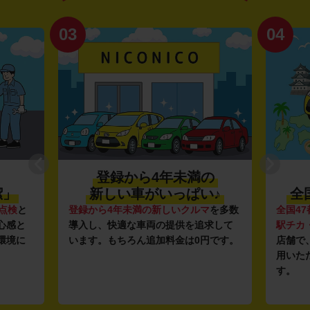
03
04
登録から4年未満の
潔」
新しい車がいっぱい♪
全
点検
と
登録から4年未満の新しいクルマ
を多数
全国47
心感と
導入し、快適な車両の提供を追求して
駅チカ
環境に
います。もちろん追加料金は0円です。
店舗で
用いた
す。