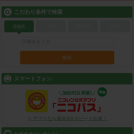
こだわり条件で検索
店舗名
駅名
新幹線名
空港名
検索
スマートフォン
⇒ アプリなら最短3分スピード出発！