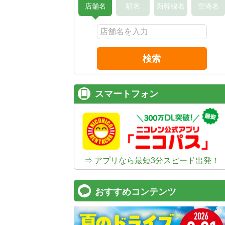
店舗名
駅名
新幹線名
空港名
検索
スマートフォン
⇒ アプリなら最短3分スピード出発！
おすすめコンテンツ