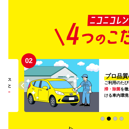
03
清潔」
新
外の清
登録から4年
いただ
快適な車両の
加料金は0円