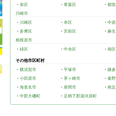
・
泉区
・
青葉区
・
都筑
川崎市
・
川崎区
・
幸区
・
中原
・
多摩区
・
宮前区
・
麻生
相模原市
・
緑区
・
中央区
・
南区
その他市区町村
・
横須賀市
・
平塚市
・
鎌倉
・
小田原市
・
茅ヶ崎市
・
秦野
・
海老名市
・
座間市
・
南足
・
中郡大磯町
・
足柄下郡湯河原町