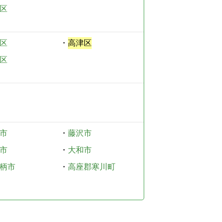
区
区
・
高津区
区
市
・
藤沢市
市
・
大和市
柄市
・
高座郡寒川町