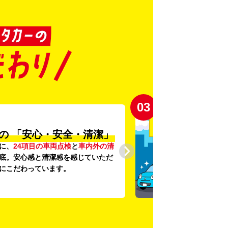
04
登録から4年未満の
しい車がいっぱい♪
未満の新しいクルマ
を多数導入し、
提供を追求しています。もちろん追
です。