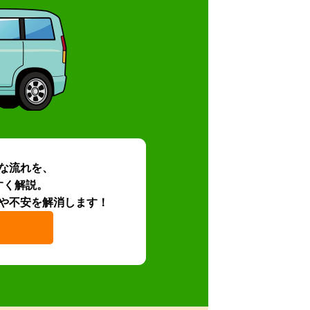
な流れを、
すく解説。
や不安を解消します！