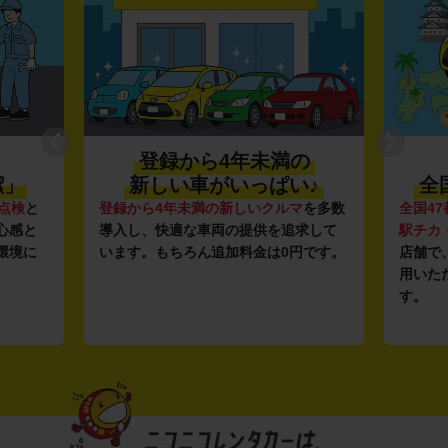
登録から4年未満の
潔」
新しい車がいっぱい♪
全
点検
と
登録から4年未満の新しいクルマ
を多数
全国47
心感と
導入し、快適な車両の提供を追求して
駅チカ
環境に
います。もちろん追加料金は0円です。
店舗で
用いた
す。