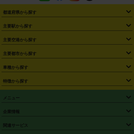
都道府県から探す
・
北海道
・
青森県
・
岩手県
・
宮城県
・
秋田県
・
山形県
主要駅から探す
・
福島県
・
東京都
・
神奈川県
・
埼玉県
・
千葉県
・
茨城県
・
札幌駅
・
仙台駅
・
新宿駅
・
池袋駅
・
渋谷駅
・
東京駅
主要空港から探す
・
栃木県
・
群馬県
・
山梨県
・
愛知県
・
静岡県
・
岐阜県
・
横浜駅
・
川崎駅
・
大宮駅
・
西船橋駅
・
柏駅
・
名古屋駅
・
新千歳空港
・
仙台空港
主要都市から探す
・
長野県
・
新潟県
・
富山県
・
石川県
・
福井県
・
大阪府
・
大阪駅
・
難波駅
・
三宮駅
・
京都駅
・
広島駅
・
博多駅
・
成田空港
・
羽田空港
・
兵庫県
・
京都府
・
滋賀県
・
和歌山県
・
奈良県
・
三重県
・
札幌市
・
仙台市
車種から探す
・
熊本駅
・
那覇空港駅
・
中部国際空港セントレア
・
関西国際空港
・
鳥取県
・
島根県
・
岡山県
・
広島県
・
山口県
・
徳島県
・
千葉市
・
さいたま市
・
軽自動車
・
コンパクトカー
・
ステーションワゴン・セダン
特徴から探す
・
大阪国際空港（伊丹空港）
・
神戸空港
・
香川県
・
愛媛県
・
高知県
・
福岡県
・
佐賀県
・
長崎県
・
横浜市
・
川崎市
・
ミニバン・ワンボックス
・
高級ミニバン・ワンボックス
・
SUV
・
岡山空港
・
徳島空港
・
ハイブリッド
・
宅配レンタカー
・
ETCカードレンタル
・
熊本県
・
大分県
・
宮崎県
・
鹿児島県
・
沖縄県
・
相模原市
・
新潟市
メニュー
・
軽トラック・商用バン
・
福岡空港
・
鹿児島空港
・
長期レンタル
・
深夜時間帯レンタル
・
免責補償プラス
・
静岡市
・
浜松市
・
・
トラック・バン
トップページ
・
はじめての方へ
・
ご利用案内
(タウンエースバン、ライトエースバン等)
企業情報
・
那覇空港
・
パーフェクト補償
・
スタッドレスタイヤ
・
直前予約
・
名古屋市
・
京都市
・
・
トラック・バン
ベストレート保証
・
予約から返却まで
・
・
店舗オリジナル
利用シーン別ガイ
(ハイエースバン・キャラバン等)
・
・
ニコパス(アプリ)
会社概要
・
ニュース
・
国際運転免許証
・
フランチャイズ募集
・
営業時間外返却サービス
・
個人情報保護
関連サービス
・
大阪市
・
堺市
ド
・
・
レッカー搬送サービス
カスタマーハラスメントに対する基本方針