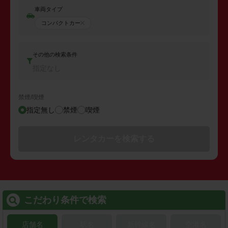
車両タイプ
コンパクトカー
その他の検索条件
指定なし
禁煙/喫煙
指定無し
禁煙
喫煙
レンタカーを検索する
こだわり条件で検索
店舗名
駅名
新幹線名
空港名