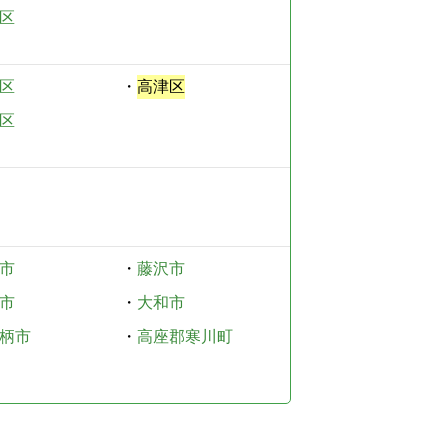
区
区
・
高津区
区
市
・
藤沢市
市
・
大和市
柄市
・
高座郡寒川町