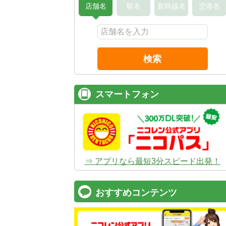
店舗名
駅名
新幹線名
空港名
検索
スマートフォン
⇒ アプリなら最短3分スピード出発！
おすすめコンテンツ