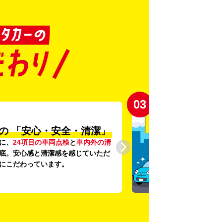
03
の
「安心・安全・清潔」
に、
24項目の車両点検
と
車内外の清
底。安心感と清潔感を感じていただ
にこだわっています。