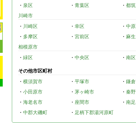
・
泉区
・
青葉区
・
都筑
川崎市
・
川崎区
・
幸区
・
中原
・
多摩区
・
宮前区
・
麻生
相模原市
・
緑区
・
中央区
・
南区
その他市区町村
・
横須賀市
・
平塚市
・
鎌倉
・
小田原市
・
茅ヶ崎市
・
秦野
・
海老名市
・
座間市
・
南足
・
中郡大磯町
・
足柄下郡湯河原町