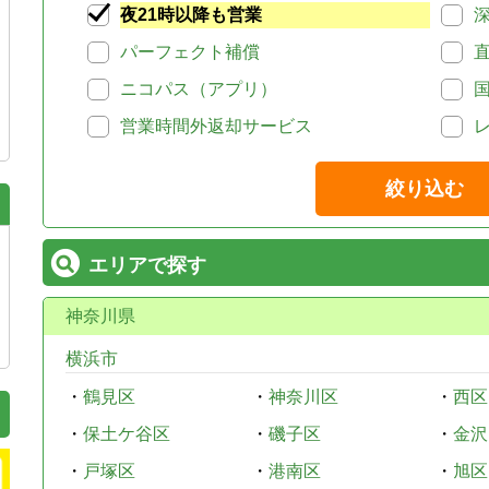
夜21時以降も営業
パーフェクト補償
ニコパス（アプリ）
営業時間外返却サービス
絞り込む
エリアで探す
神奈川県
横浜市
・
鶴見区
・
神奈川区
・
西区
・
保土ケ谷区
・
磯子区
・
金沢
・
戸塚区
・
港南区
・
旭区