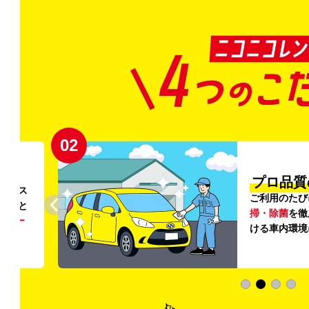
02
円〜
プロ品質
リンス
ご利用のたび
ること
掃・除菌
を徹
う
リー
ける車内環境