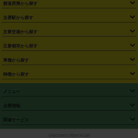
都道府県から探す
・
北海道
・
青森県
・
岩手県
・
宮城県
・
秋田県
・
山形県
主要駅から探す
・
福島県
・
東京都
・
神奈川県
・
埼玉県
・
千葉県
・
茨城県
・
札幌駅
・
仙台駅
・
新宿駅
・
池袋駅
・
渋谷駅
・
東京駅
主要空港から探す
・
栃木県
・
群馬県
・
山梨県
・
愛知県
・
静岡県
・
岐阜県
・
横浜駅
・
川崎駅
・
大宮駅
・
西船橋駅
・
柏駅
・
名古屋駅
・
新千歳空港
・
仙台空港
主要都市から探す
・
長野県
・
新潟県
・
富山県
・
石川県
・
福井県
・
大阪府
・
大阪駅
・
難波駅
・
三宮駅
・
京都駅
・
広島駅
・
博多駅
・
成田空港
・
羽田空港
・
兵庫県
・
京都府
・
滋賀県
・
和歌山県
・
奈良県
・
三重県
・
札幌市
・
仙台市
車種から探す
・
熊本駅
・
那覇空港駅
・
中部国際空港セントレア
・
関西国際空港
・
鳥取県
・
島根県
・
岡山県
・
広島県
・
山口県
・
徳島県
・
千葉市
・
さいたま市
・
軽自動車
・
コンパクトカー
・
ステーションワゴン・セダン
特徴から探す
・
大阪国際空港（伊丹空港）
・
神戸空港
・
香川県
・
愛媛県
・
高知県
・
福岡県
・
佐賀県
・
長崎県
・
横浜市
・
川崎市
・
ミニバン・ワンボックス
・
高級ミニバン・ワンボックス
・
SUV
・
岡山空港
・
徳島空港
・
ハイブリッド
・
宅配レンタカー
・
ETCカードレンタル
・
熊本県
・
大分県
・
宮崎県
・
鹿児島県
・
沖縄県
・
相模原市
・
新潟市
メニュー
・
軽トラック・商用バン
・
福岡空港
・
鹿児島空港
・
長期レンタル
・
深夜時間帯レンタル
・
免責補償プラス
・
静岡市
・
浜松市
・
・
トラック・バン
トップページ
・
はじめての方へ
・
ご利用案内
(タウンエースバン、ライトエースバン等)
企業情報
・
那覇空港
・
パーフェクト補償
・
スタッドレスタイヤ
・
直前予約
・
名古屋市
・
京都市
・
・
トラック・バン
ベストレート保証
・
予約から返却まで
・
・
店舗オリジナル
利用シーン別ガイ
(ハイエースバン・キャラバン等)
・
・
ニコパス(アプリ)
会社概要
・
ニュース
・
国際運転免許証
・
フランチャイズ募集
・
営業時間外返却サービス
・
個人情報保護
関連サービス
・
大阪市
・
堺市
ド
・
・
レッカー搬送サービス
カスタマーハラスメントに対する基本方針
・
神戸市
・
岡山市
・
・
車種・料金
カーリースなら「定額ニコノリパック」
・
店舗を探す
・
キャンペーン
© NICONICO RENT A CAR
・
特定商取引法に基づく表記
・
旅行業約款