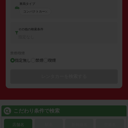
車両タイプ
コンパクトカー
その他の検索条件
指定なし
禁煙/喫煙
指定無し
禁煙
喫煙
レンタカーを検索する
こだわり条件で検索
店舗名
駅名
新幹線名
空港名