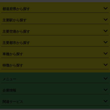
都道府県から探す
・
北海道
・
青森県
・
岩手県
・
宮城県
・
秋田県
・
山形県
主要駅から探す
・
福島県
・
東京都
・
神奈川県
・
埼玉県
・
千葉県
・
茨城県
・
札幌駅
・
仙台駅
・
新宿駅
・
池袋駅
・
渋谷駅
・
東京駅
主要空港から探す
・
栃木県
・
群馬県
・
山梨県
・
愛知県
・
静岡県
・
岐阜県
・
横浜駅
・
川崎駅
・
大宮駅
・
西船橋駅
・
柏駅
・
名古屋駅
・
新千歳空港
・
仙台空港
主要都市から探す
・
長野県
・
新潟県
・
富山県
・
石川県
・
福井県
・
大阪府
・
大阪駅
・
難波駅
・
三宮駅
・
京都駅
・
広島駅
・
博多駅
・
成田空港
・
羽田空港
・
兵庫県
・
京都府
・
滋賀県
・
和歌山県
・
奈良県
・
三重県
・
札幌市
・
仙台市
車種から探す
・
熊本駅
・
那覇空港駅
・
中部国際空港セントレア
・
関西国際空港
・
鳥取県
・
島根県
・
岡山県
・
広島県
・
山口県
・
徳島県
・
千葉市
・
さいたま市
・
軽自動車
・
コンパクトカー
・
ステーションワゴン・セダン
特徴から探す
・
大阪国際空港（伊丹空港）
・
神戸空港
・
香川県
・
愛媛県
・
高知県
・
福岡県
・
佐賀県
・
長崎県
・
横浜市
・
川崎市
・
ミニバン・ワンボックス
・
高級ミニバン・ワンボックス
・
SUV
・
岡山空港
・
徳島空港
・
ハイブリッド
・
宅配レンタカー
・
ETCカードレンタル
・
熊本県
・
大分県
・
宮崎県
・
鹿児島県
・
沖縄県
・
相模原市
・
新潟市
メニュー
・
軽トラック・商用バン
・
福岡空港
・
鹿児島空港
・
長期レンタル
・
深夜時間帯レンタル
・
免責補償プラス
・
静岡市
・
浜松市
・
・
トラック・バン
トップページ
・
はじめての方へ
・
ご利用案内
(タウンエースバン、ライトエースバン等)
企業情報
・
那覇空港
・
パーフェクト補償
・
スタッドレスタイヤ
・
直前予約
・
名古屋市
・
京都市
・
・
トラック・バン
ベストレート保証
・
予約から返却まで
・
・
店舗オリジナル
利用シーン別ガイ
(ハイエースバン・キャラバン等)
・
・
ニコパス(アプリ)
会社概要
・
ニュース
・
国際運転免許証
・
フランチャイズ募集
・
営業時間外返却サービス
・
個人情報保護
関連サービス
・
大阪市
・
堺市
ド
・
・
レッカー搬送サービス
カスタマーハラスメントに対する基本方針
・
神戸市
・
岡山市