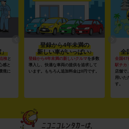
登録から4年未満の
潔」
新しい車がいっぱい♪
全
点検
と
登録から4年未満の新しいクルマ
を多数
全国47
心感と
導入し、快適な車両の提供を追求して
駅チカ
環境に
います。もちろん追加料金は0円です。
店舗で
用いた
す。