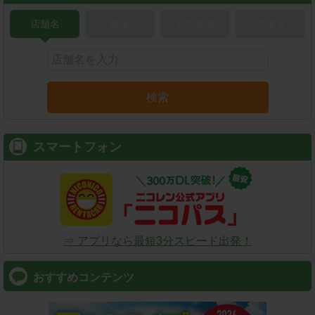
店舗名
駅名
新幹線名
空港名
検索
スマートフォン
⇒ アプリなら最短3分スピード出発！
おすすめコンテンツ