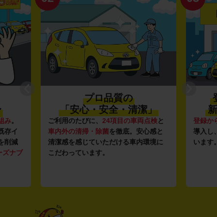
プロ品質の
〜
「安心・安全・清潔」
新
組み
。
ご利用のたびに、
24項目の車両点検
と
登録か
既存イ
車内外の清掃・除菌
を徹底。安心感と
導入し
を削減
清潔感を感じていただける車内環境に
います
ーズナブ
こだわっています。