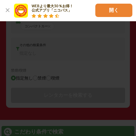
WEBより最大30％お得！

開く
公式アプリ「ニコパス」
車両タイプ
コンパクトカー
その他の検索条件
指定なし
禁煙/喫煙
指定無し
禁煙
喫煙
レンタカーを検索する
こだわり条件で検索