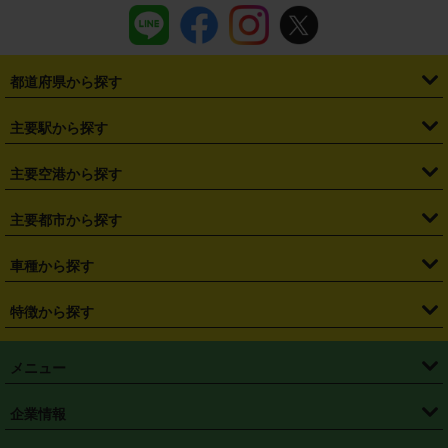
都道府県から探す
・
北海道
・
青森県
・
岩手県
・
宮城県
・
秋田県
・
山形県
主要駅から探す
・
福島県
・
東京都
・
神奈川県
・
埼玉県
・
千葉県
・
茨城県
・
札幌駅
・
仙台駅
・
新宿駅
・
池袋駅
・
渋谷駅
・
東京駅
主要空港から探す
・
栃木県
・
群馬県
・
山梨県
・
愛知県
・
静岡県
・
岐阜県
・
横浜駅
・
川崎駅
・
大宮駅
・
西船橋駅
・
柏駅
・
名古屋駅
・
新千歳空港
・
仙台空港
主要都市から探す
・
長野県
・
新潟県
・
富山県
・
石川県
・
福井県
・
大阪府
・
大阪駅
・
難波駅
・
三宮駅
・
京都駅
・
広島駅
・
博多駅
・
成田空港
・
羽田空港
・
兵庫県
・
京都府
・
滋賀県
・
和歌山県
・
奈良県
・
三重県
・
札幌市
・
仙台市
車種から探す
・
熊本駅
・
那覇空港駅
・
中部国際空港セントレア
・
関西国際空港
・
鳥取県
・
島根県
・
岡山県
・
広島県
・
山口県
・
徳島県
・
千葉市
・
さいたま市
・
軽自動車
・
コンパクトカー
・
ステーションワゴン・セダン
特徴から探す
・
大阪国際空港（伊丹空港）
・
神戸空港
・
香川県
・
愛媛県
・
高知県
・
福岡県
・
佐賀県
・
長崎県
・
横浜市
・
川崎市
・
ミニバン・ワンボックス
・
高級ミニバン・ワンボックス
・
SUV
・
岡山空港
・
徳島空港
・
ハイブリッド
・
宅配レンタカー
・
ETCカードレンタル
・
熊本県
・
大分県
・
宮崎県
・
鹿児島県
・
沖縄県
・
相模原市
・
新潟市
メニュー
・
軽トラック・商用バン
・
福岡空港
・
鹿児島空港
・
長期レンタル
・
深夜時間帯レンタル
・
免責補償プラス
・
静岡市
・
浜松市
・
・
トラック・バン
トップページ
・
はじめての方へ
・
ご利用案内
(タウンエースバン、ライトエースバン等)
企業情報
・
那覇空港
・
パーフェクト補償
・
スタッドレスタイヤ
・
直前予約
・
名古屋市
・
京都市
・
・
トラック・バン
ベストレート保証
・
予約から返却まで
・
・
店舗オリジナル
利用シーン別ガイ
(ハイエースバン・キャラバン等)