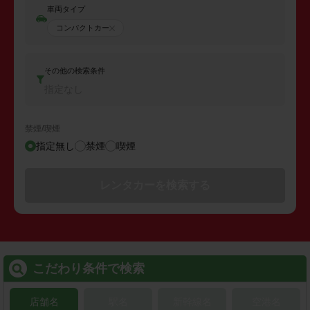
車両タイプ
コンパクトカー
その他の検索条件
指定なし
禁煙/喫煙
指定無し
禁煙
喫煙
レンタカーを検索する
こだわり条件で検索
店舗名
駅名
新幹線名
空港名