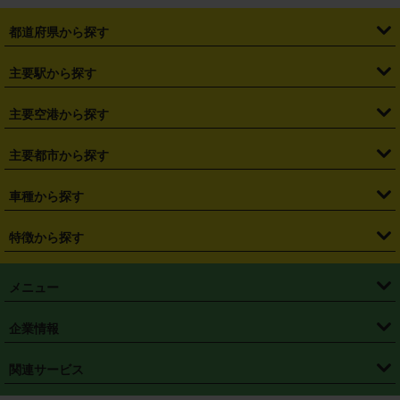
都道府県から探す
・
北海道
・
青森県
・
岩手県
・
宮城県
・
秋田県
・
山形県
主要駅から探す
・
福島県
・
東京都
・
神奈川県
・
埼玉県
・
千葉県
・
茨城県
・
札幌駅
・
仙台駅
・
新宿駅
・
池袋駅
・
渋谷駅
・
東京駅
主要空港から探す
・
栃木県
・
群馬県
・
山梨県
・
愛知県
・
静岡県
・
岐阜県
・
横浜駅
・
川崎駅
・
大宮駅
・
西船橋駅
・
柏駅
・
名古屋駅
・
新千歳空港
・
仙台空港
主要都市から探す
・
長野県
・
新潟県
・
富山県
・
石川県
・
福井県
・
大阪府
・
大阪駅
・
難波駅
・
三宮駅
・
京都駅
・
広島駅
・
博多駅
・
成田空港
・
羽田空港
・
兵庫県
・
京都府
・
滋賀県
・
和歌山県
・
奈良県
・
三重県
・
札幌市
・
仙台市
車種から探す
・
熊本駅
・
那覇空港駅
・
中部国際空港セントレア
・
関西国際空港
・
鳥取県
・
島根県
・
岡山県
・
広島県
・
山口県
・
徳島県
・
千葉市
・
さいたま市
・
軽自動車
・
コンパクトカー
・
ステーションワゴン・セダン
特徴から探す
・
大阪国際空港（伊丹空港）
・
神戸空港
・
香川県
・
愛媛県
・
高知県
・
福岡県
・
佐賀県
・
長崎県
・
横浜市
・
川崎市
・
ミニバン・ワンボックス
・
高級ミニバン・ワンボックス
・
SUV
・
岡山空港
・
徳島空港
・
ハイブリッド
・
宅配レンタカー
・
ETCカードレンタル
・
熊本県
・
大分県
・
宮崎県
・
鹿児島県
・
沖縄県
・
相模原市
・
新潟市
メニュー
・
軽トラック・商用バン
・
福岡空港
・
鹿児島空港
・
長期レンタル
・
深夜時間帯レンタル
・
免責補償プラス
・
静岡市
・
浜松市
・
・
トラック・バン
トップページ
・
はじめての方へ
・
ご利用案内
(タウンエースバン、ライトエースバン等)
企業情報
・
那覇空港
・
パーフェクト補償
・
スタッドレスタイヤ
・
直前予約
・
名古屋市
・
京都市
・
・
トラック・バン
ベストレート保証
・
予約から返却まで
・
・
店舗オリジナル
利用シーン別ガイ
(ハイエースバン・キャラバン等)
・
・
ニコパス(アプリ)
会社概要
・
ニュース
・
国際運転免許証
・
フランチャイズ募集
・
営業時間外返却サービス
・
個人情報保護
関連サービス
・
大阪市
・
堺市
ド
・
・
レッカー搬送サービス
カスタマーハラスメントに対する基本方針