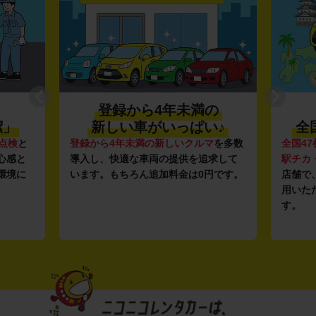
登録から4年未満の
潔」
新しい車がいっぱい♪
全
点検
と
登録から4年未満の新しいクルマ
を多数
全国47
心感と
導入し、快適な車両の提供を追求して
駅チカ
環境に
います。もちろん追加料金は0円です。
店舗で
用いた
す。