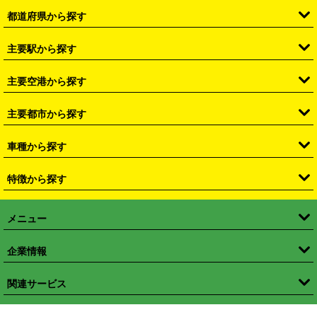
都道府県から探す
・
北海道
・
青森県
・
岩手県
・
宮城県
・
秋田県
・
山形県
主要駅から探す
・
福島県
・
東京都
・
神奈川県
・
埼玉県
・
千葉県
・
茨城県
・
札幌駅
・
仙台駅
・
新宿駅
・
池袋駅
・
渋谷駅
・
東京駅
主要空港から探す
・
栃木県
・
群馬県
・
山梨県
・
愛知県
・
静岡県
・
岐阜県
・
横浜駅
・
川崎駅
・
大宮駅
・
西船橋駅
・
柏駅
・
名古屋駅
・
新千歳空港
・
仙台空港
主要都市から探す
・
長野県
・
新潟県
・
富山県
・
石川県
・
福井県
・
大阪府
・
大阪駅
・
難波駅
・
三宮駅
・
京都駅
・
広島駅
・
博多駅
・
成田空港
・
羽田空港
・
兵庫県
・
京都府
・
滋賀県
・
和歌山県
・
奈良県
・
三重県
・
札幌市
・
仙台市
車種から探す
・
熊本駅
・
那覇空港駅
・
中部国際空港セントレア
・
関西国際空港
・
鳥取県
・
島根県
・
岡山県
・
広島県
・
山口県
・
徳島県
・
千葉市
・
さいたま市
・
軽自動車
・
コンパクトカー
・
ステーションワゴン・セダン
特徴から探す
・
大阪国際空港（伊丹空港）
・
神戸空港
・
香川県
・
愛媛県
・
高知県
・
福岡県
・
佐賀県
・
長崎県
・
横浜市
・
川崎市
・
ミニバン・ワンボックス
・
高級ミニバン・ワンボックス
・
SUV
・
岡山空港
・
徳島空港
・
ハイブリッド
・
宅配レンタカー
・
ETCカードレンタル
・
熊本県
・
大分県
・
宮崎県
・
鹿児島県
・
沖縄県
・
相模原市
・
新潟市
メニュー
・
軽トラック・商用バン
・
福岡空港
・
鹿児島空港
・
長期レンタル
・
深夜時間帯レンタル
・
免責補償プラス
・
静岡市
・
浜松市
・
・
トラック・バン
トップページ
・
はじめての方へ
・
ご利用案内
(タウンエースバン、ライトエースバン等)
企業情報
・
那覇空港
・
パーフェクト補償
・
スタッドレスタイヤ
・
直前予約
・
名古屋市
・
京都市
・
・
トラック・バン
ベストレート保証
・
予約から返却まで
・
・
店舗オリジナル
利用シーン別ガイ
(ハイエースバン・キャラバン等)
・
・
ニコパス(アプリ)
会社概要
・
ニュース
・
国際運転免許証
・
フランチャイズ募集
・
営業時間外返却サービス
・
個人情報保護
関連サービス
・
大阪市
・
堺市
ド
・
・
レッカー搬送サービス
カスタマーハラスメントに対する基本方針
・
神戸市
・
岡山市
・
・
車種・料金
カーリースなら「定額ニコノリパック」
・
店舗を探す
・
キャンペーン