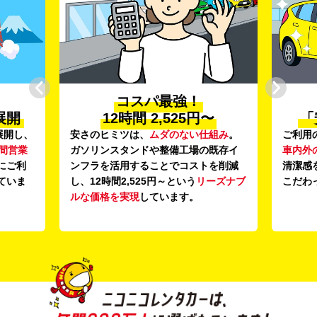
コスパ最強！
展開
12時間 2,525円〜
「
展開し、
安さのヒミツは、
ムダのない仕組み
。
ご利用
時間営業
ガソリンスタンドや整備工場の既存イ
車内外
にご利
ンフラを活用することでコストを削減
清潔感
ていま
し、12時間2,525円～という
リーズナブ
こだわ
ルな価格を実現
しています。