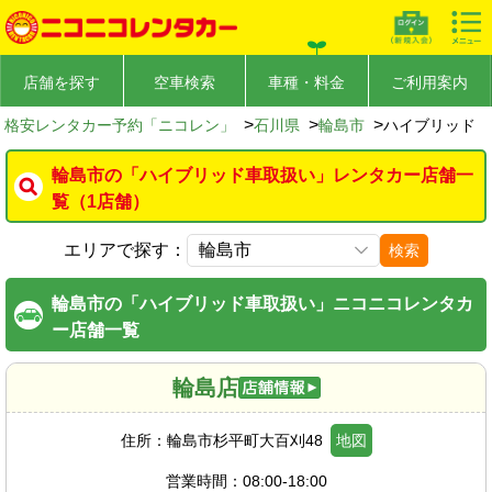
店舗を探す
空車検索
車種・料金
ご利用案内
>
>
>
格安レンタカー予約「ニコレン」
石川県
輪島市
ハイブリッド
輪島市の「ハイブリッド車取扱い」レンタカー店舗一
覧（1店舗）
エリアで探す：
検索
輪島市の「ハイブリッド車取扱い」ニコニコレンタカ
ー店舗一覧
輪島店
住所：
輪島市杉平町大百刈48
地図
営業時間：
08:00-18:00