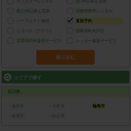
マンスリーレンタル
朝7時以前も営業
夜21時以降も営業
深夜時間帯レンタル
パーフェクト補償
直前予約
ニコパス（アプリ）
国際運転免許証
営業時間外返却サービス
レッカー搬送サービス
絞り込む
エリアで探す
石川県
・
金沢市
・
小松市
・
輪島市
・
加賀市
・
白山市