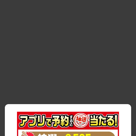
・
お客様の声
・
お客様大賞
・
よくある質問
・
お問い合わせ
・
予約キャンセル・
・
保険・補償
変更
・
事故・故障
・
交通違反
・
サイトマップ
・
貸渡約款
・
利用規約