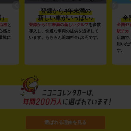
登録から4年未満の
潔」
新しい車がいっぱい♪
全
点検
と
登録から4年未満の新しいクルマ
を多数
全国47
心感と
導入し、快適な車両の提供を追求して
駅チカ
環境に
います。もちろん追加料金は0円です。
店舗で
用いた
す。
選ばれる理由を見る