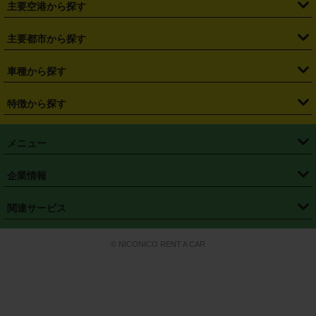
主要空港から探す
・
栃木県
・
群馬県
・
山梨県
・
愛知県
・
静岡県
・
岐阜県
・
横浜駅
・
川崎駅
・
大宮駅
・
西船橋駅
・
柏駅
・
名古屋駅
・
新千歳空港
・
仙台空港
主要都市から探す
・
長野県
・
新潟県
・
富山県
・
石川県
・
福井県
・
大阪府
・
大阪駅
・
難波駅
・
三宮駅
・
京都駅
・
広島駅
・
博多駅
・
成田空港
・
羽田空港
・
兵庫県
・
京都府
・
滋賀県
・
和歌山県
・
奈良県
・
三重県
・
札幌市
・
仙台市
車種から探す
・
熊本駅
・
那覇空港駅
・
中部国際空港セントレア
・
関西国際空港
・
鳥取県
・
島根県
・
岡山県
・
広島県
・
山口県
・
徳島県
・
千葉市
・
さいたま市
・
軽自動車
・
コンパクトカー
・
ステーションワゴン・セダン
特徴から探す
・
大阪国際空港（伊丹空港）
・
神戸空港
・
香川県
・
愛媛県
・
高知県
・
福岡県
・
佐賀県
・
長崎県
・
横浜市
・
川崎市
・
ミニバン・ワンボックス
・
高級ミニバン・ワンボックス
・
SUV
・
岡山空港
・
徳島空港
・
ハイブリッド
・
宅配レンタカー
・
ETCカードレンタル
・
熊本県
・
大分県
・
宮崎県
・
鹿児島県
・
沖縄県
・
相模原市
・
新潟市
メニュー
・
軽トラック・商用バン
・
福岡空港
・
鹿児島空港
・
長期レンタル
・
深夜時間帯レンタル
・
免責補償プラス
・
静岡市
・
浜松市
・
・
トラック・バン
トップページ
・
はじめての方へ
・
ご利用案内
(タウンエースバン、ライトエースバン等)
企業情報
・
那覇空港
・
パーフェクト補償
・
スタッドレスタイヤ
・
直前予約
・
名古屋市
・
京都市
・
・
トラック・バン
ベストレート保証
・
予約から返却まで
・
・
店舗オリジナル
利用シーン別ガイ
(ハイエースバン・キャラバン等)
・
・
ニコパス(アプリ)
会社概要
・
ニュース
・
国際運転免許証
・
フランチャイズ募集
・
営業時間外返却サービス
・
個人情報保護
関連サービス
・
大阪市
・
堺市
ド
・
・
レッカー搬送サービス
カスタマーハラスメントに対する基本方針
・
神戸市
・
岡山市
・
・
車種・料金
カーリースなら「定額ニコノリパック」
・
店舗を探す
・
キャンペーン
© NICONICO RENT A CAR
・
特定商取引法に基づく表記
・
旅行業約款
・
広島市
・
北九州市
・
・
会員特典
超短期カーリースの「ニコリース」
・
選ばれる理由
・
安心・安全への取
り組み
・
福岡市
・
熊本市
・
清潔・快適な車内
・
徹底した車両点検
・
新しいクルマ
空間