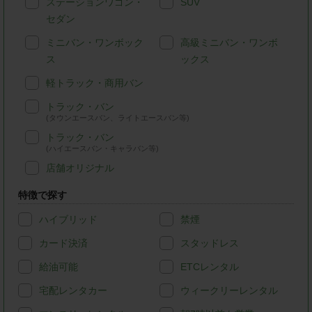
ステーションワゴン・
SUV
セダン
ミニバン・ワンボック
高級ミニバン・ワンボ
ス
ックス
軽トラック・商用バン
トラック・バン
(タウンエースバン、ライトエースバン等)
トラック・バン
(ハイエースバン・キャラバン等)
店舗オリジナル
特徴で探す
ハイブリッド
禁煙
カード決済
スタッドレス
給油可能
ETCレンタル
宅配レンタカー
ウィークリーレンタル