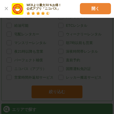
WEBより最大30％お得！

ハイブリッド
禁煙
開く
公式アプリ「ニコパス」
カード決済
スタッドレス
給油可能
ETCレンタル
宅配レンタカー
ウィークリーレンタル
マンスリーレンタル
朝7時以前も営業
夜21時以降も営業
深夜時間帯レンタル
パーフェクト補償
直前予約
ニコパス（アプリ）
国際運転免許証
営業時間外返却サービス
レッカー搬送サービス
絞り込む
エリアで探す