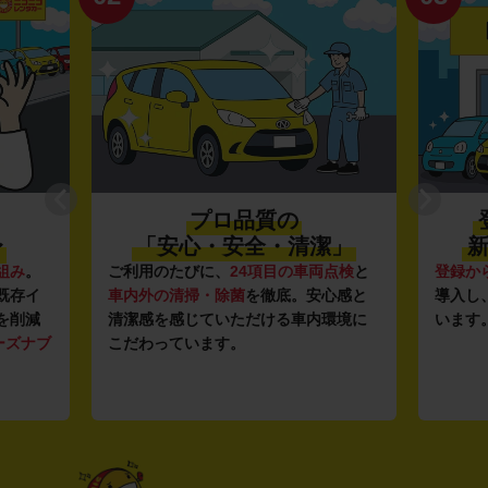
プロ品質の
〜
「安心・安全・清潔」
新
組み
。
ご利用のたびに、
24項目の車両点検
と
登録か
既存イ
車内外の清掃・除菌
を徹底。安心感と
導入し
を削減
清潔感を感じていただける車内環境に
います
ーズナブ
こだわっています。