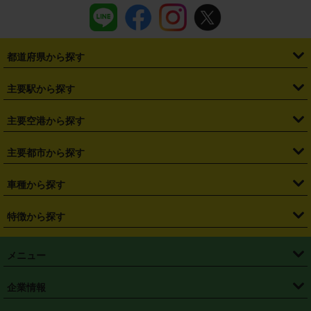
都道府県から探す
・
北海道
・
青森県
・
岩手県
・
宮城県
・
秋田県
・
山形県
主要駅から探す
・
福島県
・
東京都
・
神奈川県
・
埼玉県
・
千葉県
・
茨城県
・
札幌駅
・
仙台駅
・
新宿駅
・
池袋駅
・
渋谷駅
・
東京駅
主要空港から探す
・
栃木県
・
群馬県
・
山梨県
・
愛知県
・
静岡県
・
岐阜県
・
横浜駅
・
川崎駅
・
大宮駅
・
西船橋駅
・
柏駅
・
名古屋駅
・
新千歳空港
・
仙台空港
主要都市から探す
・
長野県
・
新潟県
・
富山県
・
石川県
・
福井県
・
大阪府
・
大阪駅
・
難波駅
・
三宮駅
・
京都駅
・
広島駅
・
博多駅
・
成田空港
・
羽田空港
・
兵庫県
・
京都府
・
滋賀県
・
和歌山県
・
奈良県
・
三重県
・
札幌市
・
仙台市
車種から探す
・
熊本駅
・
那覇空港駅
・
中部国際空港セントレア
・
関西国際空港
・
鳥取県
・
島根県
・
岡山県
・
広島県
・
山口県
・
徳島県
・
千葉市
・
さいたま市
・
軽自動車
・
コンパクトカー
・
ステーションワゴン・セダン
特徴から探す
・
大阪国際空港（伊丹空港）
・
神戸空港
・
香川県
・
愛媛県
・
高知県
・
福岡県
・
佐賀県
・
長崎県
・
横浜市
・
川崎市
・
ミニバン・ワンボックス
・
高級ミニバン・ワンボックス
・
SUV
・
岡山空港
・
徳島空港
・
ハイブリッド
・
宅配レンタカー
・
ETCカードレンタル
・
熊本県
・
大分県
・
宮崎県
・
鹿児島県
・
沖縄県
・
相模原市
・
新潟市
メニュー
・
軽トラック・商用バン
・
福岡空港
・
鹿児島空港
・
長期レンタル
・
深夜時間帯レンタル
・
免責補償プラス
・
静岡市
・
浜松市
・
・
トラック・バン
トップページ
・
はじめての方へ
・
ご利用案内
(タウンエースバン、ライトエースバン等)
企業情報
・
那覇空港
・
パーフェクト補償
・
スタッドレスタイヤ
・
直前予約
・
名古屋市
・
京都市
・
・
トラック・バン
ベストレート保証
・
予約から返却まで
・
・
店舗オリジナル
利用シーン別ガイ
(ハイエースバン・キャラバン等)