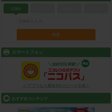
店舗名
駅名
新幹線名
空港名
検索
スマートフォン
⇒ アプリなら最短3分スピード出発！
おすすめコンテンツ