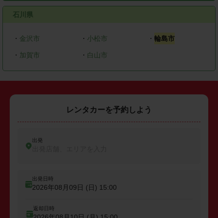
石川県
・
金沢市
・
小松市
・
輪島市
・
加賀市
・
白山市
レンタカーを予約しよう
出発
出発店舗、エリアを入力
出発日時
2026年08月09日 (日)
15:00
返却日時
2026年08月10日 (月)
15:00