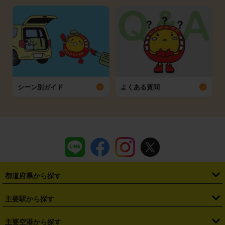
シーン別ガイド
よくある質問
都道府県から探す
・
北海道
・
青森県
・
岩手県
・
宮城県
・
秋田県
・
山形県
主要駅から探す
・
福島県
・
東京都
・
神奈川県
・
埼玉県
・
千葉県
・
茨城県
・
札幌駅
・
仙台駅
・
新宿駅
・
池袋駅
・
渋谷駅
・
東京駅
主要空港から探す