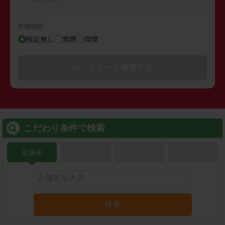
禁煙/喫煙
指定無し
禁煙
喫煙
レンタカーを検索する
こだわり条件で検索
店舗名
駅名
新幹線名
空港名
検索