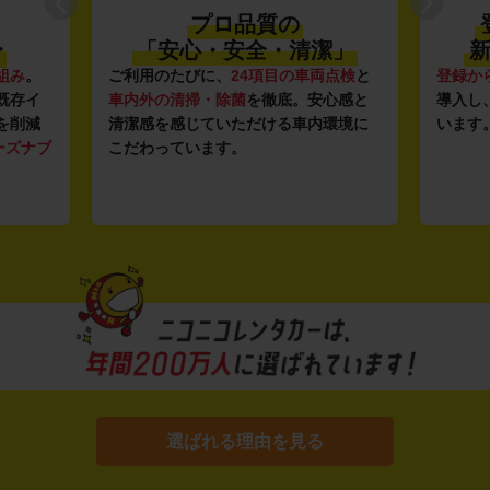
プロ品質の
〜
「安心・安全・清潔」
新
組み
。
ご利用のたびに、
24項目の車両点検
と
登録か
既存イ
車内外の清掃・除菌
を徹底。安心感と
導入し
を削減
清潔感を感じていただける車内環境に
います
ーズナブ
こだわっています。
選ばれる理由を見る