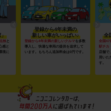
登録から4年未満の
潔」
新しい車がいっぱい♪
全
点検
と
登録から4年未満の新しいクルマ
を多数
全国47
心感と
導入し、快適な車両の提供を追求して
駅チカ
環境に
います。もちろん追加料金は0円です。
店舗で
用いた
す。