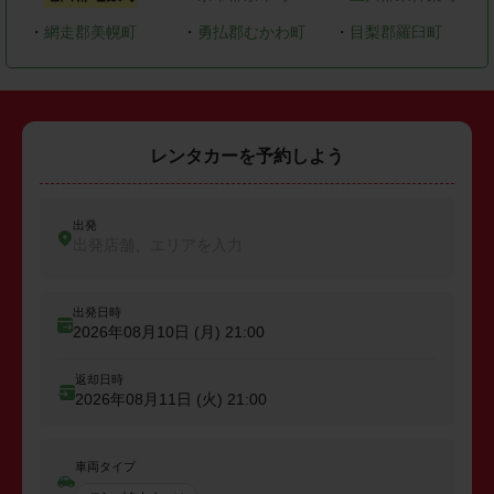
・
網走郡美幌町
・
勇払郡むかわ町
・
目梨郡羅臼町
レンタカーを予約しよう
出発
出発店舗、エリアを入力
出発日時
2026年08月10日 (月)
21:00
返却日時
2026年08月11日 (火)
21:00
車両タイプ