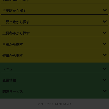
・
北海道
・
青森県
・
岩手県
・
宮城県
・
秋田県
・
山形県
主要駅から探す
・
福島県
・
東京都
・
神奈川県
・
埼玉県
・
千葉県
・
茨城県
・
札幌駅
・
仙台駅
・
新宿駅
・
池袋駅
・
渋谷駅
・
東京駅
主要空港から探す
・
栃木県
・
群馬県
・
山梨県
・
愛知県
・
静岡県
・
岐阜県
・
横浜駅
・
川崎駅
・
大宮駅
・
西船橋駅
・
柏駅
・
名古屋駅
・
新千歳空港
・
仙台空港
主要都市から探す
・
長野県
・
新潟県
・
富山県
・
石川県
・
福井県
・
大阪府
・
大阪駅
・
難波駅
・
三宮駅
・
京都駅
・
広島駅
・
博多駅
・
成田空港
・
羽田空港
・
兵庫県
・
京都府
・
滋賀県
・
和歌山県
・
奈良県
・
三重県
・
札幌市
・
仙台市
車種から探す
・
熊本駅
・
那覇空港駅
・
中部国際空港セントレア
・
関西国際空港
・
鳥取県
・
島根県
・
岡山県
・
広島県
・
山口県
・
徳島県
・
千葉市
・
さいたま市
・
軽自動車
・
コンパクトカー
・
ステーションワゴン・セダン
特徴から探す
・
大阪国際空港（伊丹空港）
・
神戸空港
・
香川県
・
愛媛県
・
高知県
・
福岡県
・
佐賀県
・
長崎県
・
横浜市
・
川崎市
・
ミニバン・ワンボックス
・
高級ミニバン・ワンボックス
・
SUV
・
岡山空港
・
徳島空港
・
ハイブリッド
・
宅配レンタカー
・
ETCカードレンタル
・
熊本県
・
大分県
・
宮崎県
・
鹿児島県
・
沖縄県
・
相模原市
・
新潟市
メニュー
・
軽トラック・商用バン
・
福岡空港
・
鹿児島空港
・
長期レンタル
・
深夜時間帯レンタル
・
免責補償プラス
・
静岡市
・
浜松市
・
・
トラック・バン
トップページ
・
はじめての方へ
・
ご利用案内
(タウンエースバン、ライトエースバン等)
企業情報
・
那覇空港
・
パーフェクト補償
・
スタッドレスタイヤ
・
直前予約
・
名古屋市
・
京都市
・
・
トラック・バン
ベストレート保証
・
予約から返却まで
・
・
店舗オリジナル
利用シーン別ガイ
(ハイエースバン・キャラバン等)
・
・
ニコパス(アプリ)
会社概要
・
ニュース
・
国際運転免許証
・
フランチャイズ募集
・
営業時間外返却サービス
・
個人情報保護
関連サービス
・
大阪市
・
堺市
ド
・
・
レッカー搬送サービス
カスタマーハラスメントに対する基本方針
・
神戸市
・
岡山市
・
・
車種・料金
カーリースなら「定額ニコノリパック」
・
店舗を探す
・
キャンペーン
© NICONICO RENT A CAR
・
特定商取引法に基づく表記
・
旅行業約款
・
広島市
・
北九州市
・
・
会員特典
超短期カーリースの「ニコリース」
・
選ばれる理由
・
安心・安全への取