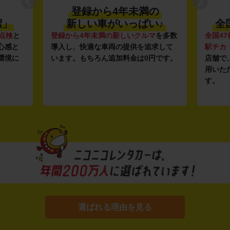
登録から4年未満の
潔」
新しい車がいっぱい♪
全
点検
と
登録から4年未満の新しいクルマ
を多数
全国47
心感と
導入し、快適な車両の提供を追求して
駅チカ
環境に
います。もちろん追加料金は0円です。
店舗で
用いた
す。
選ばれる理由を見る