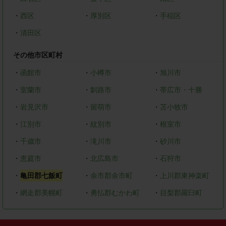
・
西区
・
厚別区
・
手稲区
・
清田区
その他市区町村
・
函館市
・
小樽市
・
旭川市
・
室蘭市
・
釧路市
・
帯広市・十勝
・
岩見沢市
・
留萌市
・
苫小牧市
・
江別市
・
紋別市
・
根室市
・
千歳市
・
滝川市
・
砂川市
・
恵庭市
・
北広島市
・
石狩市
・
亀田郡七飯町
・
余市郡余市町
・
上川郡東神楽町
・
網走郡美幌町
・
勇払郡むかわ町
・
目梨郡羅臼町