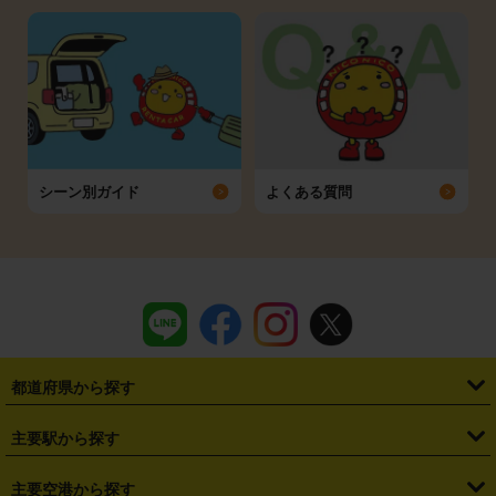
シーン別ガイド
よくある質問
都道府県から探す
・
北海道
・
青森県
・
岩手県
・
宮城県
・
秋田県
・
山形県
主要駅から探す
・
福島県
・
東京都
・
神奈川県
・
埼玉県
・
千葉県
・
茨城県
・
札幌駅
・
仙台駅
・
新宿駅
・
池袋駅
・
渋谷駅
・
東京駅
主要空港から探す