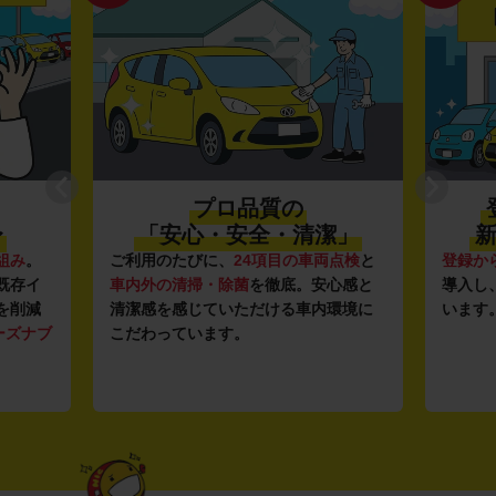
プロ品質の
〜
「安心・安全・清潔」
新
組み
。
ご利用のたびに、
24項目の車両点検
と
登録か
既存イ
車内外の清掃・除菌
を徹底。安心感と
導入し
を削減
清潔感を感じていただける車内環境に
います
ーズナブ
こだわっています。