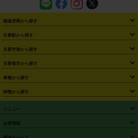
都道府県から探す
・
北海道
・
青森県
・
岩手県
・
宮城県
・
秋田県
・
山形県
主要駅から探す
・
福島県
・
東京都
・
神奈川県
・
埼玉県
・
千葉県
・
茨城県
・
札幌駅
・
仙台駅
・
新宿駅
・
池袋駅
・
渋谷駅
・
東京駅
主要空港から探す
・
栃木県
・
群馬県
・
山梨県
・
愛知県
・
静岡県
・
岐阜県
・
横浜駅
・
川崎駅
・
大宮駅
・
西船橋駅
・
柏駅
・
名古屋駅
・
新千歳空港
・
仙台空港
主要都市から探す
・
長野県
・
新潟県
・
富山県
・
石川県
・
福井県
・
大阪府
・
大阪駅
・
難波駅
・
三宮駅
・
京都駅
・
広島駅
・
博多駅
・
成田空港
・
羽田空港
・
兵庫県
・
京都府
・
滋賀県
・
和歌山県
・
奈良県
・
三重県
・
札幌市
・
仙台市
車種から探す
・
熊本駅
・
那覇空港駅
・
中部国際空港セントレア
・
関西国際空港
・
鳥取県
・
島根県
・
岡山県
・
広島県
・
山口県
・
徳島県
・
千葉市
・
さいたま市
・
軽自動車
・
コンパクトカー
・
ステーションワゴン・セダン
特徴から探す
・
大阪国際空港（伊丹空港）
・
神戸空港
・
香川県
・
愛媛県
・
高知県
・
福岡県
・
佐賀県
・
長崎県
・
横浜市
・
川崎市
・
ミニバン・ワンボックス
・
高級ミニバン・ワンボックス
・
SUV
・
岡山空港
・
徳島空港
・
ハイブリッド
・
宅配レンタカー
・
ETCカードレンタル
・
熊本県
・
大分県
・
宮崎県
・
鹿児島県
・
沖縄県
・
相模原市
・
新潟市
メニュー
・
軽トラック・商用バン
・
福岡空港
・
鹿児島空港
・
長期レンタル
・
深夜時間帯レンタル
・
免責補償プラス
・
静岡市
・
浜松市
・
・
トラック・バン
トップページ
・
はじめての方へ
・
ご利用案内
(タウンエースバン、ライトエースバン等)
企業情報
・
那覇空港
・
パーフェクト補償
・
スタッドレスタイヤ
・
直前予約
・
名古屋市
・
京都市
・
・
トラック・バン
ベストレート保証
・
予約から返却まで
・
・
店舗オリジナル
利用シーン別ガイ
(ハイエースバン・キャラバン等)
・
・
ニコパス(アプリ)
会社概要
・
ニュース
・
国際運転免許証
・
フランチャイズ募集
・
営業時間外返却サービス
・
個人情報保護
関連サービス
・
大阪市
・
堺市