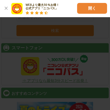
店舗名
駅名
新幹線名
空港名
WEBより最大30％お得！

開く
公式アプリ「ニコパス」
検索
スマートフォン
⇒ アプリなら最短3分スピード出発！
おすすめコンテンツ