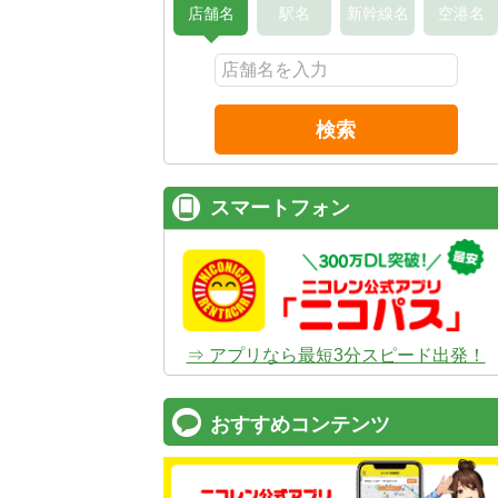
店舗名
駅名
新幹線名
空港名
検索
スマートフォン
⇒ アプリなら最短3分スピード出発！
おすすめコンテンツ