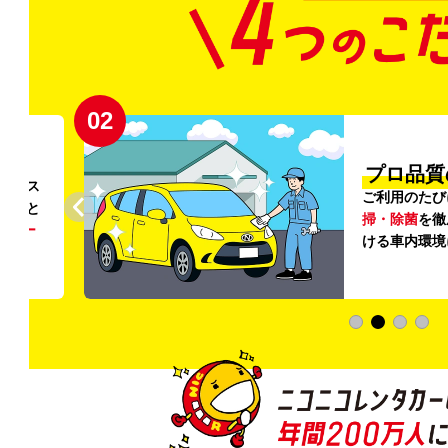
02
円〜
プロ品質
リンス
ご利用のたび
ること
掃・除菌
を徹
う
リー
ける車内環境