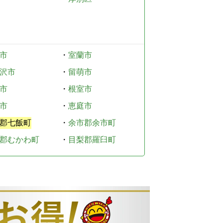
市
・
室蘭市
沢市
・
留萌市
市
・
根室市
市
・
恵庭市
郡七飯町
・
余市郡余市町
郡むかわ町
・
目梨郡羅臼町