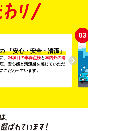
03
の
「安心・安全・清潔」
に、
24項目の車両点検
と
車内外の清
底。安心感と清潔感を感じていただ
にこだわっています。