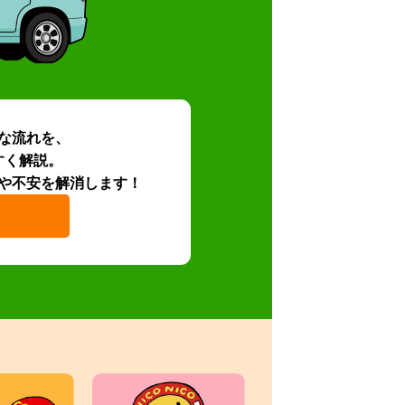
な流れを、
すく解説。
や不安を解消します！