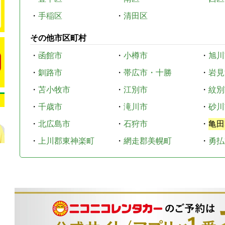
・
手稲区
・
清田区
その他市区町村
・
函館市
・
小樽市
・
旭川
・
釧路市
・
帯広市・十勝
・
岩見
・
苫小牧市
・
江別市
・
紋別
・
千歳市
・
滝川市
・
砂川
・
北広島市
・
石狩市
・
亀田
・
上川郡東神楽町
・
網走郡美幌町
・
勇払