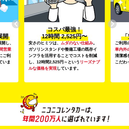
コスパ最強！
展開
12時間 2,525円〜
「
展開し、
安さのヒミツは、
ムダのない仕組み
。
ご利用
時間営業
ガソリンスタンドや整備工場の既存イ
車内外
にご利
ンフラを活用することでコストを削減
清潔感
ていま
し、12時間2,525円～という
リーズナブ
こだわ
ルな価格を実現
しています。