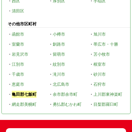
・
西区
・
厚別区
・
手稲区
・
清田区
その他市区町村
・
函館市
・
小樽市
・
旭川市
・
室蘭市
・
釧路市
・
帯広市・十勝
・
岩見沢市
・
留萌市
・
苫小牧市
・
江別市
・
紋別市
・
根室市
・
千歳市
・
滝川市
・
砂川市
・
恵庭市
・
北広島市
・
石狩市
・
亀田郡七飯町
・
余市郡余市町
・
上川郡東神楽町
・
網走郡美幌町
・
勇払郡むかわ町
・
目梨郡羅臼町