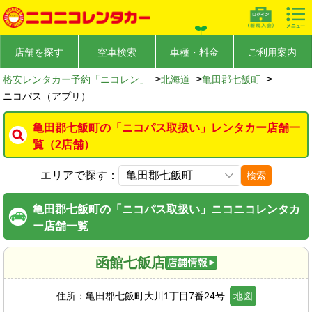
店舗を探す
空車検索
車種・料金
ご利用案内
>
>
>
格安レンタカー予約「ニコレン」
北海道
亀田郡七飯町
ニコパス（アプリ）
亀田郡七飯町の「ニコパス取扱い」レンタカー店舗一
覧（2店舗）
エリアで探す：
検索
亀田郡七飯町の「ニコパス取扱い」ニコニコレンタカ
ー店舗一覧
函館七飯店
住所：
亀田郡七飯町大川1丁目7番24号
地図