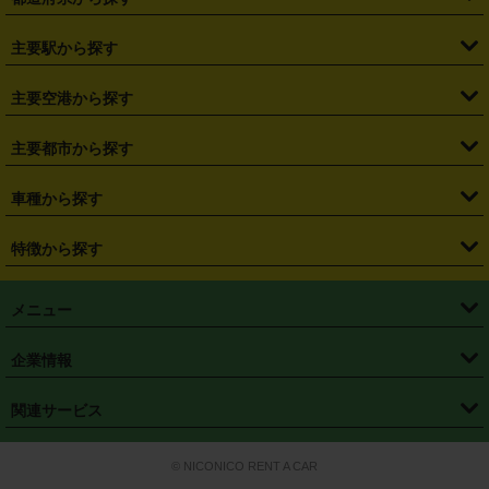
・
北海道
・
青森県
・
岩手県
・
宮城県
・
秋田県
・
山形県
主要駅から探す
・
福島県
・
東京都
・
神奈川県
・
埼玉県
・
千葉県
・
茨城県
・
札幌駅
・
仙台駅
・
新宿駅
・
池袋駅
・
渋谷駅
・
東京駅
主要空港から探す
・
栃木県
・
群馬県
・
山梨県
・
愛知県
・
静岡県
・
岐阜県
・
横浜駅
・
川崎駅
・
大宮駅
・
西船橋駅
・
柏駅
・
名古屋駅
・
新千歳空港
・
仙台空港
主要都市から探す
・
長野県
・
新潟県
・
富山県
・
石川県
・
福井県
・
大阪府
・
大阪駅
・
難波駅
・
三宮駅
・
京都駅
・
広島駅
・
博多駅
・
成田空港
・
羽田空港
・
兵庫県
・
京都府
・
滋賀県
・
和歌山県
・
奈良県
・
三重県
・
札幌市
・
仙台市
車種から探す
・
熊本駅
・
那覇空港駅
・
中部国際空港セントレア
・
関西国際空港
・
鳥取県
・
島根県
・
岡山県
・
広島県
・
山口県
・
徳島県
・
千葉市
・
さいたま市
・
軽自動車
・
コンパクトカー
・
ステーションワゴン・セダン
特徴から探す
・
大阪国際空港（伊丹空港）
・
神戸空港
・
香川県
・
愛媛県
・
高知県
・
福岡県
・
佐賀県
・
長崎県
・
横浜市
・
川崎市
・
ミニバン・ワンボックス
・
高級ミニバン・ワンボックス
・
SUV
・
岡山空港
・
徳島空港
・
ハイブリッド
・
宅配レンタカー
・
ETCカードレンタル
・
熊本県
・
大分県
・
宮崎県
・
鹿児島県
・
沖縄県
・
相模原市
・
新潟市
メニュー
・
軽トラック・商用バン
・
福岡空港
・
鹿児島空港
・
長期レンタル
・
深夜時間帯レンタル
・
免責補償プラス
・
静岡市
・
浜松市
・
・
トラック・バン
トップページ
・
はじめての方へ
・
ご利用案内
(タウンエースバン、ライトエースバン等)
企業情報
・
那覇空港
・
パーフェクト補償
・
スタッドレスタイヤ
・
直前予約
・
名古屋市
・
京都市
・
・
トラック・バン
ベストレート保証
・
予約から返却まで
・
・
店舗オリジナル
利用シーン別ガイ
(ハイエースバン・キャラバン等)
・
・
ニコパス(アプリ)
会社概要
・
ニュース
・
国際運転免許証
・
フランチャイズ募集
・
営業時間外返却サービス
・
個人情報保護
関連サービス
・
大阪市
・
堺市
ド
・
・
レッカー搬送サービス
カスタマーハラスメントに対する基本方針
・
神戸市
・
岡山市
・
・
車種・料金
カーリースなら「定額ニコノリパック」
・
店舗を探す
・
キャンペーン
© NICONICO RENT A CAR
・
特定商取引法に基づく表記
・
旅行業約款
・
広島市
・
北九州市
・
・
会員特典
超短期カーリースの「ニコリース」
・
選ばれる理由
・
安心・安全への取