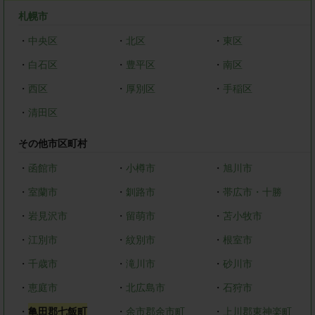
札幌市
・
中央区
・
北区
・
東区
・
白石区
・
豊平区
・
南区
・
西区
・
厚別区
・
手稲区
・
清田区
その他市区町村
・
函館市
・
小樽市
・
旭川市
・
室蘭市
・
釧路市
・
帯広市・十勝
・
岩見沢市
・
留萌市
・
苫小牧市
・
江別市
・
紋別市
・
根室市
・
千歳市
・
滝川市
・
砂川市
・
恵庭市
・
北広島市
・
石狩市
・
亀田郡七飯町
・
余市郡余市町
・
上川郡東神楽町