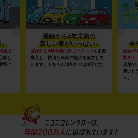
登録から4年未満の
潔」
新しい車がいっぱい♪
全
点検
と
登録から4年未満の新しいクルマ
を多数
全国47
心感と
導入し、快適な車両の提供を追求して
駅チカ
環境に
います。もちろん追加料金は0円です。
店舗で
用いた
す。