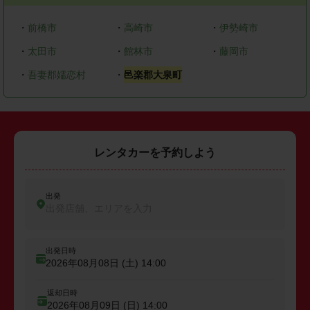
・
前橋市
・
高崎市
・
伊勢崎市
・
太田市
・
館林市
・
藤岡市
・
吾妻郡嬬恋村
・
邑楽郡大泉町
レンタカーを予約しよう
出発
出発店舗、エリアを入力
出発日時
2026年08月08日 (土)
14:00
返却日時
2026年08月09日 (日)
14:00