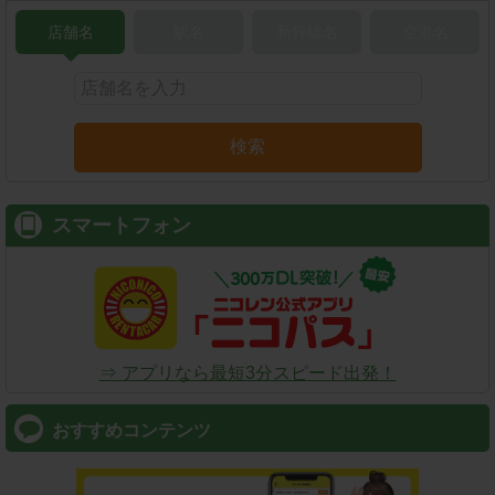
店舗名
駅名
新幹線名
空港名
検索
スマートフォン
⇒ アプリなら最短3分スピード出発！
おすすめコンテンツ