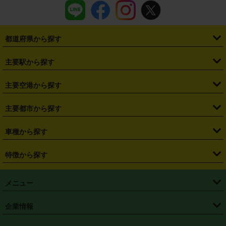
都道府県から探す
・
北海道
・
青森県
・
岩手県
・
宮城県
・
秋田県
・
山形県
主要駅から探す
・
福島県
・
東京都
・
神奈川県
・
埼玉県
・
千葉県
・
茨城県
・
札幌駅
・
仙台駅
・
新宿駅
・
池袋駅
・
渋谷駅
・
東京駅
主要空港から探す
・
栃木県
・
群馬県
・
山梨県
・
愛知県
・
静岡県
・
岐阜県
・
横浜駅
・
川崎駅
・
大宮駅
・
西船橋駅
・
柏駅
・
名古屋駅
・
新千歳空港
・
仙台空港
主要都市から探す
・
長野県
・
新潟県
・
富山県
・
石川県
・
福井県
・
大阪府
・
大阪駅
・
難波駅
・
三宮駅
・
京都駅
・
広島駅
・
博多駅
・
成田空港
・
羽田空港
・
兵庫県
・
京都府
・
滋賀県
・
和歌山県
・
奈良県
・
三重県
・
札幌市
・
仙台市
車種から探す
・
熊本駅
・
那覇空港駅
・
中部国際空港セントレア
・
関西国際空港
・
鳥取県
・
島根県
・
岡山県
・
広島県
・
山口県
・
徳島県
・
千葉市
・
さいたま市
・
軽自動車
・
コンパクトカー
・
ステーションワゴン・セダン
特徴から探す
・
大阪国際空港（伊丹空港）
・
神戸空港
・
香川県
・
愛媛県
・
高知県
・
福岡県
・
佐賀県
・
長崎県
・
横浜市
・
川崎市
・
ミニバン・ワンボックス
・
高級ミニバン・ワンボックス
・
SUV
・
岡山空港
・
徳島空港
・
ハイブリッド
・
宅配レンタカー
・
ETCカードレンタル
・
熊本県
・
大分県
・
宮崎県
・
鹿児島県
・
沖縄県
・
相模原市
・
新潟市
メニュー
・
軽トラック・商用バン
・
福岡空港
・
鹿児島空港
・
長期レンタル
・
深夜時間帯レンタル
・
免責補償プラス
・
静岡市
・
浜松市
・
・
トラック・バン
トップページ
・
はじめての方へ
・
ご利用案内
(タウンエースバン、ライトエースバン等)
企業情報
・
那覇空港
・
パーフェクト補償
・
スタッドレスタイヤ
・
直前予約
・
名古屋市
・
京都市
・
・
トラック・バン
ベストレート保証
・
予約から返却まで
・
・
店舗オリジナル
利用シーン別ガイ
(ハイエースバン・キャラバン等)
・
・
ニコパス(アプリ)
会社概要
・
ニュース
・
国際運転免許証
・
フランチャイズ募集
・
営業時間外返却サービス
・
個人情報保護