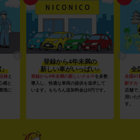
登録から4年未満の
潔」
新しい車がいっぱい♪
全
点検
と
登録から4年未満の新しいクルマ
を多数
全国47
心感と
導入し、快適な車両の提供を追求して
駅チカ
環境に
います。もちろん追加料金は0円です。
店舗で
用いた
す。