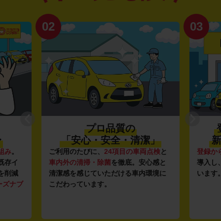
02
03
プロ品質の
〜
「安心・安全・清潔」
新
組み
。
ご利用のたびに、
24項目の車両点検
と
登録か
既存イ
車内外の清掃・除菌
を徹底。安心感と
導入し
を削減
清潔感を感じていただける車内環境に
います
ーズナブ
こだわっています。