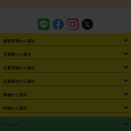
都道府県から探す
・
北海道
・
青森県
・
岩手県
・
宮城県
・
秋田県
・
山形県
主要駅から探す
・
福島県
・
東京都
・
神奈川県
・
埼玉県
・
千葉県
・
茨城県
・
札幌駅
・
仙台駅
・
新宿駅
・
池袋駅
・
渋谷駅
・
東京駅
主要空港から探す
・
栃木県
・
群馬県
・
山梨県
・
愛知県
・
静岡県
・
岐阜県
・
横浜駅
・
川崎駅
・
大宮駅
・
西船橋駅
・
柏駅
・
名古屋駅
・
新千歳空港
・
仙台空港
主要都市から探す
・
長野県
・
新潟県
・
富山県
・
石川県
・
福井県
・
大阪府
・
大阪駅
・
難波駅
・
三宮駅
・
京都駅
・
広島駅
・
博多駅
・
成田空港
・
羽田空港
・
兵庫県
・
京都府
・
滋賀県
・
和歌山県
・
奈良県
・
三重県
・
札幌市
・
仙台市
車種から探す
・
熊本駅
・
那覇空港駅
・
中部国際空港セントレア
・
関西国際空港
・
鳥取県
・
島根県
・
岡山県
・
広島県
・
山口県
・
徳島県
・
千葉市
・
さいたま市
・
軽自動車
・
コンパクトカー
・
ステーションワゴン・セダン
特徴から探す
・
大阪国際空港（伊丹空港）
・
神戸空港
・
香川県
・
愛媛県
・
高知県
・
福岡県
・
佐賀県
・
長崎県
・
横浜市
・
川崎市
・
ミニバン・ワンボックス
・
高級ミニバン・ワンボックス
・
SUV
・
岡山空港
・
徳島空港
・
ハイブリッド
・
宅配レンタカー
・
ETCカードレンタル
・
熊本県
・
大分県
・
宮崎県
・
鹿児島県
・
沖縄県
・
相模原市
・
新潟市
メニュー
・
軽トラック・商用バン
・
福岡空港
・
鹿児島空港
・
長期レンタル
・
深夜時間帯レンタル
・
免責補償プラス