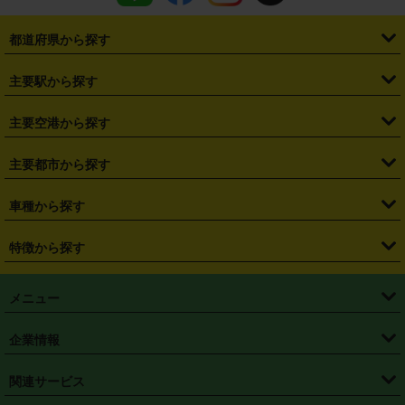
都道府県から探す
・
北海道
・
青森県
・
岩手県
・
宮城県
・
秋田県
・
山形県
主要駅から探す
・
福島県
・
東京都
・
神奈川県
・
埼玉県
・
千葉県
・
茨城県
・
札幌駅
・
仙台駅
・
新宿駅
・
池袋駅
・
渋谷駅
・
東京駅
主要空港から探す
・
栃木県
・
群馬県
・
山梨県
・
愛知県
・
静岡県
・
岐阜県
・
横浜駅
・
川崎駅
・
大宮駅
・
西船橋駅
・
柏駅
・
名古屋駅
・
新千歳空港
・
仙台空港
主要都市から探す
・
長野県
・
新潟県
・
富山県
・
石川県
・
福井県
・
大阪府
・
大阪駅
・
難波駅
・
三宮駅
・
京都駅
・
広島駅
・
博多駅
・
成田空港
・
羽田空港
・
兵庫県
・
京都府
・
滋賀県
・
和歌山県
・
奈良県
・
三重県
・
札幌市
・
仙台市
車種から探す
・
熊本駅
・
那覇空港駅
・
中部国際空港セントレア
・
関西国際空港
・
鳥取県
・
島根県
・
岡山県
・
広島県
・
山口県
・
徳島県
・
千葉市
・
さいたま市
・
軽自動車
・
コンパクトカー
・
ステーションワゴン・セダン
特徴から探す
・
大阪国際空港（伊丹空港）
・
神戸空港
・
香川県
・
愛媛県
・
高知県
・
福岡県
・
佐賀県
・
長崎県
・
横浜市
・
川崎市
・
ミニバン・ワンボックス
・
高級ミニバン・ワンボックス
・
SUV
・
岡山空港
・
徳島空港
・
ハイブリッド
・
宅配レンタカー
・
ETCカードレンタル
・
熊本県
・
大分県
・
宮崎県
・
鹿児島県
・
沖縄県
・
相模原市
・
新潟市
メニュー
・
軽トラック・商用バン
・
福岡空港
・
鹿児島空港
・
長期レンタル
・
深夜時間帯レンタル
・
免責補償プラス
・
静岡市
・
浜松市
・
・
トラック・バン
トップページ
・
はじめての方へ
・
ご利用案内
(タウンエースバン、ライトエースバン等)
企業情報
・
那覇空港
・
パーフェクト補償
・
スタッドレスタイヤ
・
直前予約
・
名古屋市
・
京都市
・
・
トラック・バン
ベストレート保証
・
予約から返却まで
・
・
店舗オリジナル
利用シーン別ガイ
(ハイエースバン・キャラバン等)
・
・
ニコパス(アプリ)
会社概要
・
ニュース
・
国際運転免許証
・
フランチャイズ募集
・
営業時間外返却サービス
・
個人情報保護
関連サービス
・
大阪市
・
堺市
ド
・
・
レッカー搬送サービス
カスタマーハラスメントに対する基本方針