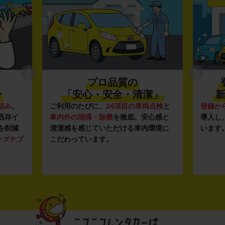
プロ品質の
〜
「安心・安全・清潔」
新
組み
。
ご利用のたびに、
24項目の車両点検
と
登録か
既存イ
車内外の清掃・除菌
を徹底。安心感と
導入し
を削減
清潔感を感じていただける車内環境に
います
ーズナブ
こだわっています。