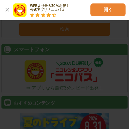
WEBより最大30％お得！

開く
公式アプリ「ニコパス」
検索
スマートフォン
⇒ アプリなら最短3分スピード出発！
おすすめコンテンツ